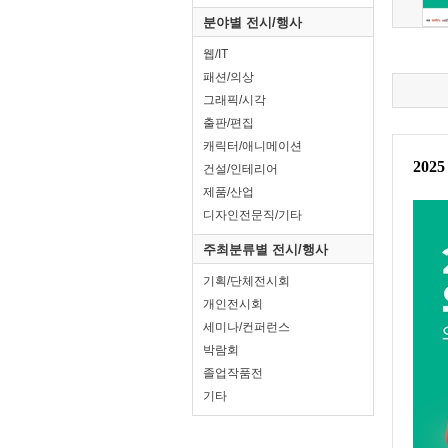
분야별 전시/행사
웹/IT
패션/의상
그래픽/시각
출판/편집
캐릭터/애니메이션
건설/인테리어
제품/산업
디자인전문직/기타
주최분류별 전시/행사
기획/단체전시회
개인전시회
세미나/컨퍼런스
박람회
졸업작품전
기타