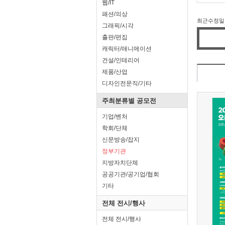
웹/IT
패션/의상
최근수정일 : 
그래픽/시각
출판/편집
캐릭터/애니메이션
건설/인테리어
제품/산업
디자인전문직/기타
주최분류별 공모전
기업/벤처
학회/단체
신문방송/잡지
정부기관
지방자치단체
공공기관/공기업/협회
기타
전체 전시/행사
전체 전시/행사