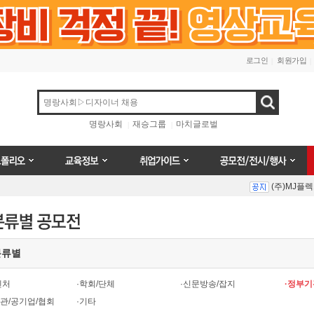
로그인
회원가입
검색
명랑사회
재승그룹
마치글로벌
오
교육정보
취업가이드
공모전/전시/행사
(주)MJ플
Prev
Next
분류별
(주)MJ플
벤처
·학회/단체
·신문방송/잡지
·정부기
관/공기업/협회
·기타