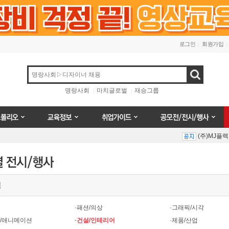
로그인
회원가입
검색
명랑사회
마치글로벌
재승그룹
오
교육정보
취업가이드
공모전/전시/행사
(주)MJ플
Prev
Next
별
(주)MJ플
·패션/의상
·그래픽/시각
터/애니메이션
·건설/인테리어
·제품/산업