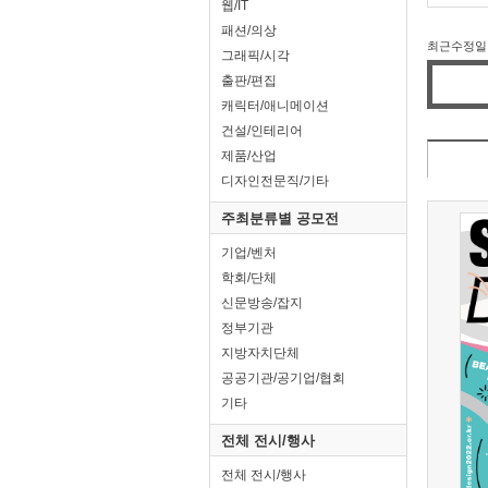
웹/IT
패션/의상
최근수정일 : 
그래픽/시각
출판/편집
캐릭터/애니메이션
건설/인테리어
제품/산업
디자인전문직/기타
주최분류별 공모전
기업/벤처
학회/단체
신문방송/잡지
정부기관
지방자치단체
공공기관/공기업/협회
기타
전체 전시/행사
전체 전시/행사