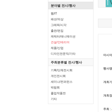
분야별 전시/행사
웹/IT
패션/의상
그래픽/시각
출판/편집
캐릭터/애니메이션
건설/인테리어
제품/산업
디자인전문직/기타
주최분류별 전시/행사
기획/단체전시회
개인전시회
세미나/컨퍼런스
박람회
졸업작품전
기타