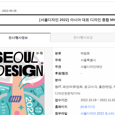
2022-09-28
[서울디자인 2022] 아시아 대표 디자인 종합 MI
전시/행사요강
전시/행사정보
분류
박람회
주최
서울특별시
주관
서울디자인재단
후원/협찬
-
분야
웹/IT, 패션/의류/잡화, 광고/시각, 출판/편집
디자인전문직/기타
접수기간
2022.10.19 ~ 2022.11.0
홈페이지
[바로가기]
첨부파일
서울디자인 2022 포스터.j