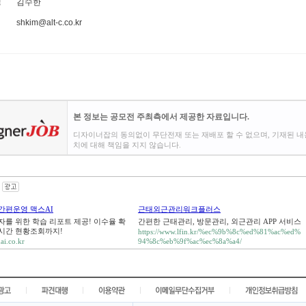
김수한
shkim@alt-c.co.kr
본 정보는 공모전 주최측에서 제공한 자료입니다.
디자이너잡의 동의없이 무단전재 또는 재배포 할 수 없으며, 기재된 내
치에 대해 책임을 지지 않습니다.
간편운영 맥스AI
근태외근관리워크플러스
자를 위한 학습 리포트 제공! 이수율 확
간편한 근태관리, 방문관리, 외근관리 APP 서비스
시간 현황조회까지!
https://www.lfin.kr/%ec%9b%8c%ed%81%ac%ed%
ai.co.kr
94%8c%eb%9f%ac%ec%8a%a4/
|
|
|
|