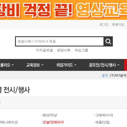
로그인
회원가입
검색
마치글로벌
명랑사회
재승그룹
오
교육정보
취업가이드
공모전/전시/행사
(주)MJ플
Prev
Next
별
(주)MJ플
·패션/의상
·그래픽/시각
터/애니메이션
·건설/인테리어
·제품/산업