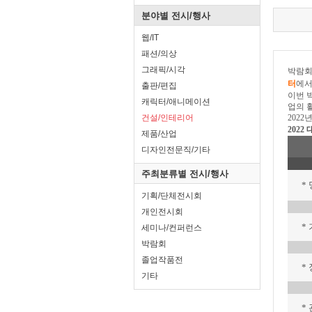
분야별 전시/행사
웹/IT
패션/의상
그래픽/시각
출판/편집
캐릭터/애니메이션
건설/인테리어
제품/산업
디자인전문직/기타
주최분류별 전시/행사
기획/단체전시회
개인전시회
세미나/컨퍼런스
박람회
졸업작품전
기타