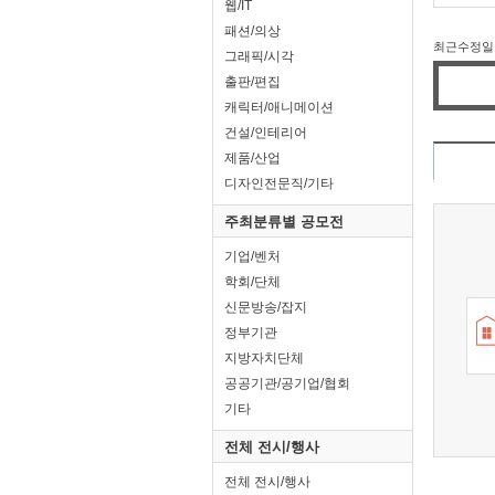
웹/IT
패션/의상
최근수정일 : 
그래픽/시각
출판/편집
캐릭터/애니메이션
건설/인테리어
제품/산업
디자인전문직/기타
주최분류별 공모전
기업/벤처
학회/단체
신문방송/잡지
정부기관
지방자치단체
공공기관/공기업/협회
기타
전체 전시/행사
전체 전시/행사