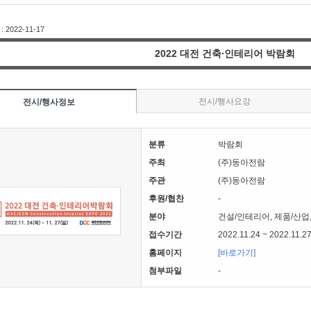
2022-11-17
2022 대전 건축∙인테리어 박람회
전시/행사요강
전시/행사정보
분류
박람회
주최
(주)동아전람
주관
(주)동아전람
후원/협찬
-
분야
건설/인테리어, 제품/산업
접수기간
2022.11.24 ~ 2022.11.2
홈페이지
[바로가기]
첨부파일
-