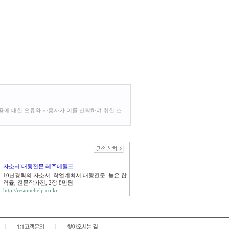
용에 대한 오류와 사용자가 이를 신뢰하여 취한 조
자소서 대행전문 레쥬메헬프
10년경력의 자소서, 학업계획서 대행전문, 높은 합
격률, 전문작가진, 2장 8만원
http://resumehelp.co.kr
|
|