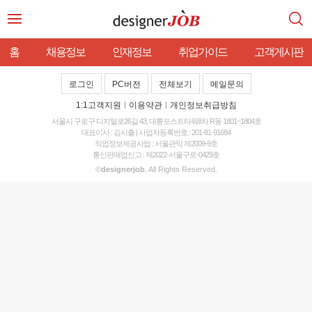
홈
채용정보
인재정보
취업가이드
고객게시판
로그인
PC버전
전체보기
메일문의
1:1고객지원
|
이용약관
|
개인정보취급방침
서울시 구로구 디지털로26길 43, 대륭포스트타워8차 R동 1801~1804호
대표이사 : 김시출 | 사업자등록번호 : 201-81-91684
직업정보제공사업 : 서울관악 제2009-9호
통신판매업신고 : 제2022-서울구로-0429호
©
designerjob
. All Rights Reserved.