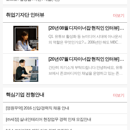
취업기자단 인터뷰
더보기
[20년 08월 디자이너잡 현직인 인터뷰] 아
나운서의 모든것!~MBC아나운서 손정은
Q1. 유튜브 활성화 등 뉴미디어 시대에 아나운서
의 역할은 무엇인가요?→ 2006년만 해도 MBC도
아나운서도 정말 잘 나갔고, 영향력 있었습니다.
하지만 이제는 그런 뉴미디어로 인해서 판도가 뒤
[20년 07월 디자이너잡 현직인 인터뷰] 디
집어졌습니다. 어린 친구들은 유튜브를 더 많이 보
자인 참견러 유튜버, '존코바' 그에 대해서
고, 종합편성채널, 케이블의 위력이 점점…
간단히 자기소개 부탁드립니다.안녕하세요, 유튜
알아보자
브에서 존코바디자인 채널을 운영하고 있는 존코
바입니다. 올해로 11년차 모션그래픽 디자이너로
일하고 있습니다. '모션그래픽 디자이너'는 구체적
으로 어떤 일을 하나요?모션그래픽 디자이너는 말
핵심기업 전형안내
더보기
그대로 ‘움직이는 그래픽’을 만드는 일을 합니다.
예를 들자면, 예…
[영원무역] 2016 신입/경력직 채용 안내
[㈜세정] 실내인테리어 현장업무 경력 인재 모집안내