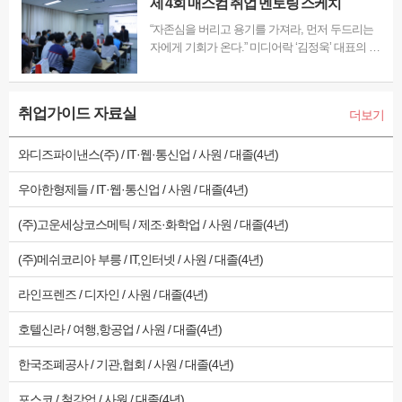
제 4회 매스컴 취업 멘토링 스케치
“자존심을 버리고 용기를 가져라, 먼저 두드리는
자에게 기회가 온다.” 미디어락 ‘김정욱’ 대표의 촬
영감독 멘토링 특강 지난 6월 25일(목) ㈜MJ플렉
스가 운영하는 매스컴전문 취업포털 '미디어잡'은
촬영감독 멘토링 특강을 해당 본사에서 진행했다.
취업가이드 자료실
더보기
이번 특강은 외주 프로덕션의 현주소 진단 및 촬영
감독의…
와디즈파이낸스(주) / IT·웹·통신업 / 사원 / 대졸(4년)
우아한형제들 / IT·웹·통신업 / 사원 / 대졸(4년)
(주)고운세상코스메틱 / 제조·화학업 / 사원 / 대졸(4년)
(주)메쉬코리아 부릉 / IT,인터넷 / 사원 / 대졸(4년)
라인프렌즈 / 디자인 / 사원 / 대졸(4년)
호텔신라 / 여행,항공업 / 사원 / 대졸(4년)
한국조폐공사 / 기관,협회 / 사원 / 대졸(4년)
포스코 / 철강업 / 사원 / 대졸(4년)