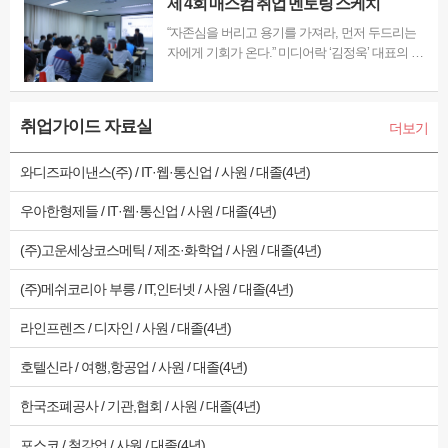
제 4회 매스컴 취업 멘토링 스케치
“자존심을 버리고 용기를 가져라, 먼저 두드리는
자에게 기회가 온다.” 미디어락 ‘김정욱’ 대표의 촬
영감독 멘토링 특강 지난 6월 25일(목) ㈜MJ플렉
스가 운영하는 매스컴전문 취업포털 '미디어잡'은
촬영감독 멘토링 특강을 해당 본사에서 진행했다.
취업가이드 자료실
더보기
이번 특강은 외주 프로덕션의 현주소 진단 및 촬영
감독의…
와디즈파이낸스(주) / IT·웹·통신업 / 사원 / 대졸(4년)
우아한형제들 / IT·웹·통신업 / 사원 / 대졸(4년)
(주)고운세상코스메틱 / 제조·화학업 / 사원 / 대졸(4년)
(주)메쉬코리아 부릉 / IT,인터넷 / 사원 / 대졸(4년)
라인프렌즈 / 디자인 / 사원 / 대졸(4년)
호텔신라 / 여행,항공업 / 사원 / 대졸(4년)
한국조폐공사 / 기관,협회 / 사원 / 대졸(4년)
포스코 / 철강업 / 사원 / 대졸(4년)