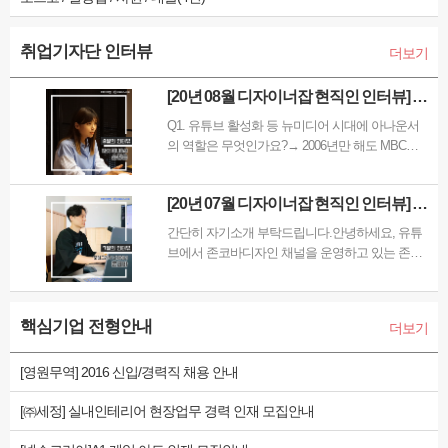
취업기자단 인터뷰
더보기
[20년 08월 디자이너잡 현직인 인터뷰] 아
나운서의 모든것!~MBC아나운서 손정은
Q1. 유튜브 활성화 등 뉴미디어 시대에 아나운서
의 역할은 무엇인가요?→ 2006년만 해도 MBC도
아나운서도 정말 잘 나갔고, 영향력 있었습니다.
하지만 이제는 그런 뉴미디어로 인해서 판도가 뒤
[20년 07월 디자이너잡 현직인 인터뷰] 디
집어졌습니다. 어린 친구들은 유튜브를 더 많이 보
자인 참견러 유튜버, '존코바' 그에 대해서
고, 종합편성채널, 케이블의 위력이 점점…
간단히 자기소개 부탁드립니다.안녕하세요, 유튜
알아보자
브에서 존코바디자인 채널을 운영하고 있는 존코
바입니다. 올해로 11년차 모션그래픽 디자이너로
일하고 있습니다. '모션그래픽 디자이너'는 구체적
으로 어떤 일을 하나요?모션그래픽 디자이너는 말
핵심기업 전형안내
더보기
그대로 ‘움직이는 그래픽’을 만드는 일을 합니다.
예를 들자면, 예…
[영원무역] 2016 신입/경력직 채용 안내
[㈜세정] 실내인테리어 현장업무 경력 인재 모집안내