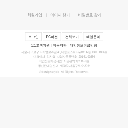
회원가입
|
아이디 찾기
|
비밀번호 찾기
로그인
PC버전
전체보기
메일문의
1:1고객지원
|
이용약관
|
개인정보취급방침
서울시 구로구 디지털로26길 43, 대륭포스트타워8차 R동 1801~1804호
대표이사 : 김시출 | 사업자등록번호 : 201-81-91684
직업정보제공사업 : 서울관악 제2009-9호
통신판매업신고 : 제2022-서울구로-0429호
©
designerjob
. All Rights Reserved.