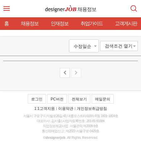
채용정보
홈
채용정보
인재정보
취업가이드
고객게시판
검색조건
열기
로그인
PC버전
전체보기
메일문의
1:1고객지원
|
이용약관
|
개인정보취급방침
서울시 구로구 디지털로26길 43, 대륭포스트타워8차 R동 1801~1804호
대표이사 : 김시출 | 사업자등록번호 : 201-81-91684
직업정보제공사업 : 서울관악 제2009-9호
통신판매업신고 : 제2022-서울구로-0429호
©
designerjob
. All Rights Reserved.