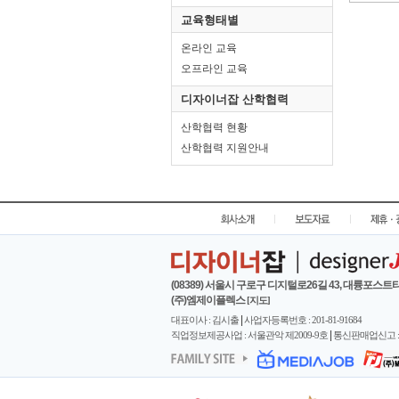
교육형태별
온라인 교육
오프라인 교육
디자이너잡 산학협력
산학협력 현황
산학협력 지원안내
|
|
(08389) 서울시 구로구 디지털로26길 43, 대륭포스트타
(주)엠제이플렉스
[지도]
|
대표이사 : 김시출
사업자등록번호 : 201-81-91684
|
직업정보제공사업 : 서울관악 제2009-9호
통신판매업신고 : 