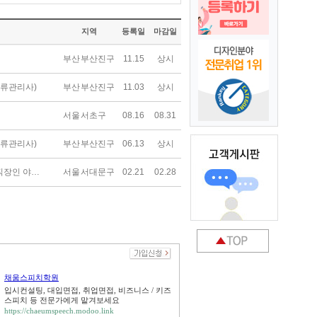
지역
등록일
마감일
부산 부산진구
11.15
상시
물류관리사)
부산 부산진구
11.03
상시
서울 서초구
08.16
08.31
물류관리사)
부산 부산진구
06.13
상시
직장인 야…
서울 서대문구
02.21
02.28
채움스피치학원
입시컨설팅, 대입면접, 취업면접, 비즈니스 / 키즈
스피치 등 전문가에게 맡겨보세요
https://chaeumspeech.modoo.link