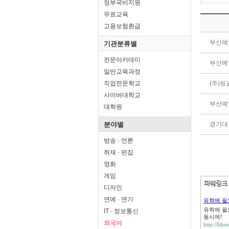
정부국비지원
무료교육
고용보험환급
부산예
기관분류별
전문아카데미
부산예
일반교육과정
직업전문학교
(주)
사이버대학교
부산예
대학원
분야별
경기대
방송 · 언론
취재 · 편집
영화
게임
디자인
연예 · 연기
유학에 필
유학에 필
IT · 정보통신
동시에!
외국어
http://bl