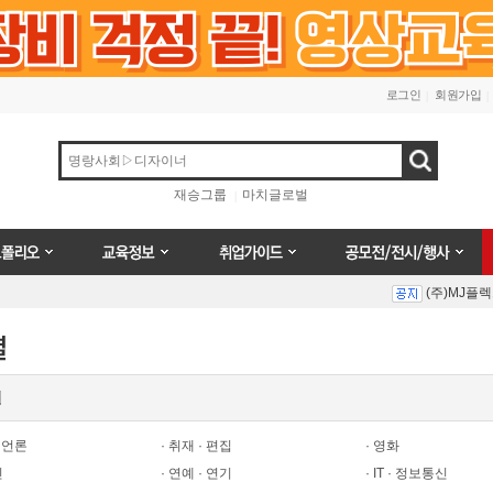
로그인
회원가입
검색
재승그룹
마치글로벌
오
교육정보
취업가이드
공모전/전시/행사
(주)MJ플
Prev
Next
별
(주)MJ플
· 언론
· 취재 · 편집
· 영화
인
· 연예 · 연기
· IT · 정보통신