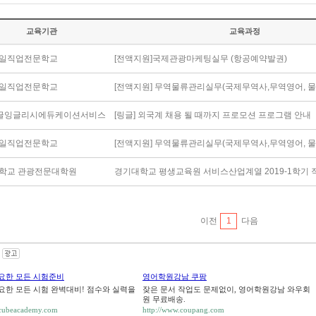
교육기관
교육과정
일직업전문학교
[전액지원]국제관광마케팅실무 (항공예약발권)
일직업전문학교
[전액지원] 무역물류관리실무(국제무역사,무역영어, 
링글잉글리시에듀케이션서비스
[링글] 외국계 채용 될 때까지 프로모션 프로그램 안내
일직업전문학교
[전액지원] 무역물류관리실무(국제무역사,무역영어, 
학교 관광전문대학원
경기대학교 평생교육원 서비스산업계열 2019-1학기 
이전
1
다음
요한 모든 시험준비
영어학원강남 쿠팡
요한 모든 시험 완벽대비! 점수와 실력을
잦은 문서 작업도 문제없이, 영어학원강남 와우회
원 무료배송.
uecubeacademy.com
http://www.coupang.com