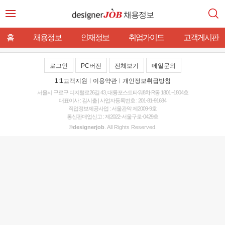
채용정보
홈
채용정보
인재정보
취업가이드
고객게시판
로그인
PC버전
전체보기
메일문의
1:1고객지원
|
이용약관
|
개인정보취급방침
서울시 구로구 디지털로26길 43, 대륭포스트타워8차 R동 1801~1804호
대표이사 : 김시출 | 사업자등록번호 : 201-81-91684
직업정보제공사업 : 서울관악 제2009-9호
통신판매업신고 : 제2022-서울구로-0429호
©
designerjob
. All Rights Reserved.