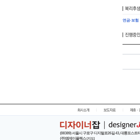
연금·보험
|
|
(08389) 서울시 구로구 디지털로26길 43, 대륭포스트타
(주)엠제이플렉스
[지도]