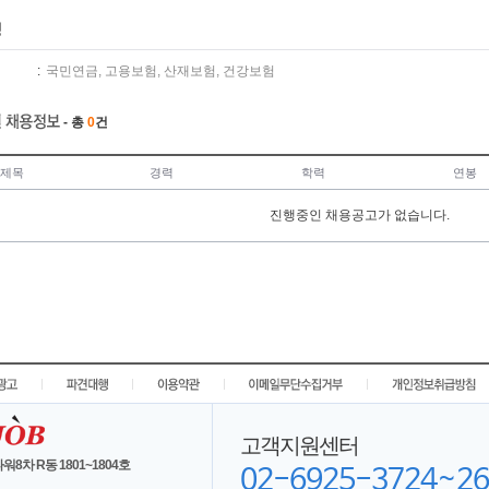
:
국민연금, 고용보험, 산재보험, 건강보험
- 총
0
건
제목
경력
학력
연봉
진행중인 채용공고가 없습니다.
|
|
|
|
고객지원센터
워8차 R동 1801~1804호
02-6925-3724~26