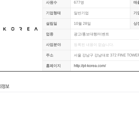
사원수
677명
매
기업형태
일반기업
기
설립일
10월 28일
상
업종
광고/홍보대행/이벤트
사업분야
등록된 내용이 없습니다.
주소
서울 강남구 강남대로 372 FINE TOWE
홈페이지
http://pt-korea.com/