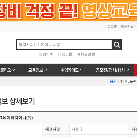
로그인
회원가입
검색
명랑사회
재승그룹
마치글로벌
오
교육정보
취업가이드
공모전/전시/행사
(주)MJ플
Prev
Next
(주)MJ플
그레이터차이나(유)
대표자명
지원규
자