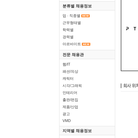
분류별 채용정보
업 · 직종별
근무형태별
학력별
경력별
아르바이트
전문 채용관
웹/IT
패션/의상
캐릭터
시각/그래픽
인테리어
출판/편집
제품/산업
광고
VMD
지역별 채용정보