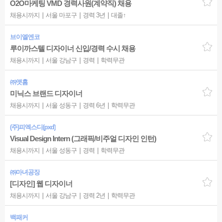
O2O마케팅 VMD 경력사원(계약직) 채용
채용시까지
서울 마포구
경력 3년
대졸↑
브이엘엔코
루이까스텔 디자이너 신입/경력 수시 채용
채용시까지
서울 강남구
경력
학력무관
㈜앳홈
미닉스 브랜드 디자이너
채용시까지
서울 성동구
경력 6년
학력무관
(주)피엑스디(pxd)
Visual Design Intern (그래픽/비주얼 디자인 인턴)
채용시까지
서울 성동구
경력
학력무관
㈜마녀공장
[디자인] 웹 디자이너
채용시까지
서울 강남구
경력 2년
학력무관
백패커