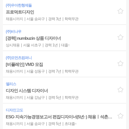
(주)우아한형제들
프로덕트디자인
채용시까지
서울 송파구
경력 3년
학력무관
(주)비나우
[경력] numbuzin 상품 디자이너
상시채용
서울 서초구
경력 1년
대졸↑
(주)모먼츠컴퍼니
[비플레인] VMD 모집
채용시까지
서울 성동구
경력 7년
학력무관
엘리스
디자인 시스템 디자이너
채용시까지
서울 강남구
경력 5년
학력무관
디자인고도
ESG·지속가능경영보고서 편집디자이너(5년↑) 채용ㅣ석촌고분역 3분ㅣ업계 최고대우
채용시까지
서울 송파구
경력 5년
초대졸↑