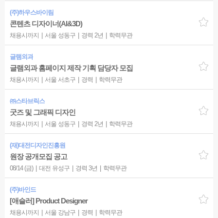
(주)하우스바이림
콘텐츠 디자이너(AI&3D)
채용시까지
서울 성동구
경력 2년
학력무관
글램외과
글램외과 홈페이지 제작 기획 담당자 모집
채용시까지
서울 서초구
경력
학력무관
㈜스타브릭스
굿즈 및 그래픽 디자인
채용시까지
서울 성동구
경력 2년
학력무관
(재)대전디자인진흥원
원장 공개모집 공고
08/14 (금)
대전 유성구
경력 3년
학력무관
(주)바인드
[애슬러] Product Designer
채용시까지
서울 강남구
경력
학력무관