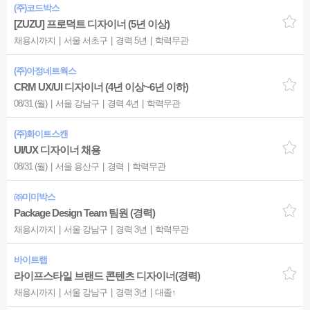
(주)코드박스
[ZUZU] 프로덕트 디자이너 (5년 이상)
채용시까지
서울 서초구
경력 5년
학력무관
(주)아정네트웍스
CRM UX/UI 디자이너 (4년 이상~6년 이하)
08/31 (월)
서울 강남구
경력 4년
학력무관
(주)화이트스캔
UI/UX 디자이너 채용
08/31 (월)
서울 용산구
경력
학력무관
㈜미미박스
Package Design Team 팀원 (경력)
채용시까지
서울 강남구
경력 3년
학력무관
바이트랩
라이프스타일 브랜드 콘텐츠 디자이너(경력)
채용시까지
서울 강남구
경력 3년
대졸↑