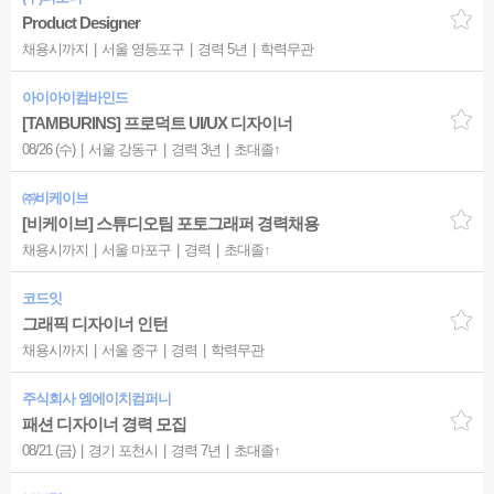
Product Designer
채용시까지
서울 영등포구
경력 5년
학력무관
아이아이컴바인드
[TAMBURINS] 프로덕트 UI/UX 디자이너
08/26 (수)
서울 강동구
경력 3년
초대졸↑
㈜비케이브
[비케이브] 스튜디오팀 포토그래퍼 경력채용
채용시까지
서울 마포구
경력
초대졸↑
코드잇
그래픽 디자이너 인턴
채용시까지
서울 중구
경력
학력무관
주식회사 엠에이치컴퍼니
패션 디자이너 경력 모집
08/21 (금)
경기 포천시
경력 7년
초대졸↑