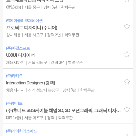
08/18 (화)
서울 중구
경력 3년
학력무관
㈜에이블리코퍼레이션
프로덕트 디자이너 (주니어)
상시채용
서울 서초구
경력 3년
학력무관
(주)이팝소프트
UX/UI 디자이너
채용시까지
서울 강남구
경력 3년
학력무관
(주)카카오
Interaction Designer (경력)
채용시까지
경기 성남시 분당구
경력 3년
학력무관
(주)후니드
(주)후니드 SBS케이블 채널 2D, 3D 모션그래픽, 그래픽 디자이너 모집
08/14 (금)
서울 마포구
경력
학력무관
(주)에이치에스애드