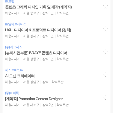
㈜보령
콘텐츠 그래픽 디자인 기획 및 제작 (계약직)
채용시까지
서울 종로구
경력 1년
학력무관
㈜알파브라더스
UXUI 디자이너 & 프로덕트 디자이너 (경력)
채용시까지
서울 강서구
경력 1년
학력무관
(주)이그니스
[뷰티사업부문] BRAYE 콘텐츠 디자이너
채용시까지
서울 성동구
경력 1년
학력무관
퍼스트해빗㈜
AI 모션 크리에이터
채용시까지
서울 강남구
경력
학력무관
(주)바비톡
[계약직] Promotion Content Designer
채용시까지
서울 서초구
경력 2년
학력무관