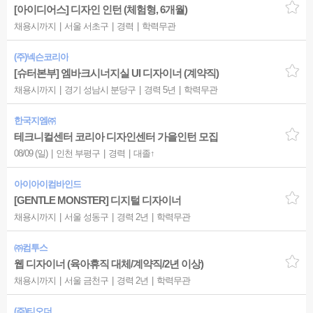
[아이디어스] 디자인 인턴 (체험형, 6개월)
채용시까지
서울 서초구
경력
학력무관
(주)넥슨코리아
[슈터본부] 엠바크시너지실 UI 디자이너 (계약직)
채용시까지
경기 성남시 분당구
경력 5년
학력무관
한국지엠㈜
테크니컬센터 코리아 디자인센터 가을인턴 모집
08/09 (일)
인천 부평구
경력
대졸↑
아이아이컴바인드
[GENTLE MONSTER] 디지털 디자이너
채용시까지
서울 성동구
경력 2년
학력무관
㈜컴투스
웹 디자이너 (육아휴직 대체/계약직/2년 이상)
채용시까지
서울 금천구
경력 2년
학력무관
(주)티오더