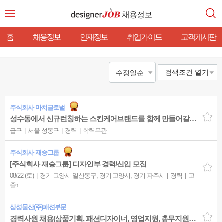
채용정보
홈
채용정보
인재정보
취업가이드
고객게시판
검색조건
열기
주식회사 마치글로벌
성수동에서 신규런칭하는 스킨케어브랜드를 함께 만들어갈 디자이너를 찾고 있습니다.0-4년
급구
서울 성동구
경력
학력무관
주식회사 재승그룹
[주식회사 재승그룹] 디자인부 경력/신입 모집
08/22 (토)
경기 고양시 일산동구, 경기 고양시, 경기 파주시
경력
고
졸↑
삼성물산(주)패션부문
경력사원 채용(상품기획, 패션디자이너, 영업지원, 총무지원) - 패션디자이너(남성복)