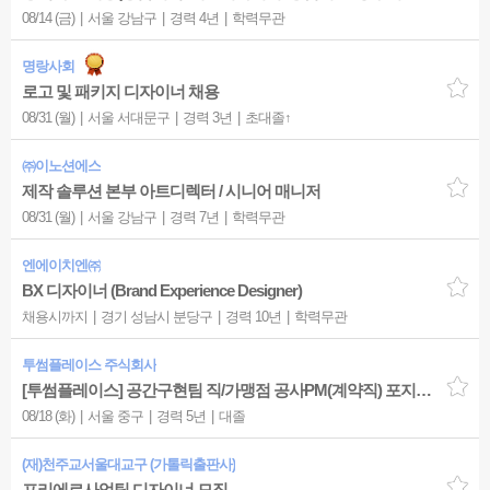
08/14 (금)
서울 강남구
경력 4년
학력무관
명랑사회
로고 및 패키지 디자이너 채용
08/31 (월)
서울 서대문구
경력 3년
초대졸↑
㈜이노션에스
제작 솔루션 본부 아트디렉터 / 시니어 매니저
08/31 (월)
서울 강남구
경력 7년
학력무관
엔에이치엔㈜
BX 디자이너 (Brand Experience Designer)
채용시까지
경기 성남시 분당구
경력 10년
학력무관
투썸플레이스 주식회사
[투썸플레이스] 공간구현팀 직/가맹점 공사PM(계약직) 포지션 경력채용
08/18 (화)
서울 중구
경력 5년
대졸
(재)천주교서울대교구 (가톨릭출판사)
프리에르사업팀 디자이너 모집