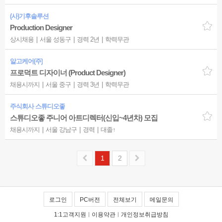
(사)기후솔루션
Production Designer
상시채용
서울 성동구
경력 2년
학력무관
알고케어(주)
프로덕트 디자이너 (Product Designer)
채용시까지
서울 중구
경력 3년
학력무관
주식회사 스튜디오좋
스튜디오좋 주니어 아트디렉터(신입~4년차) 모집
채용시까지
서울 강남구
경력
대졸↑
1
2
로그인
PC버전
전체보기
메일문의
1:1고객지원
|
이용약관
|
개인정보취급방침