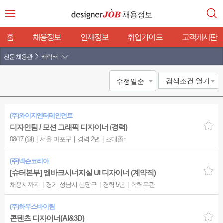
채용정보
홈
채용정보
인재정보
취업가이드
고객게시판
전문 채용관
캐릭터
검색조건
열기
(주)와이지엔터테인먼트
디자인팀 / 모션 그래픽 디자이너 (경력)
08/17 (월)
서울 마포구
경력 2년
초대졸↑
(주)넥슨코리아
[슈터본부] 엠바크시너지실 UI 디자이너 (계약직)
채용시까지
경기 성남시 분당구
경력 5년
학력무관
(주)하우스바이림
콘텐츠 디자이너(AI&3D)