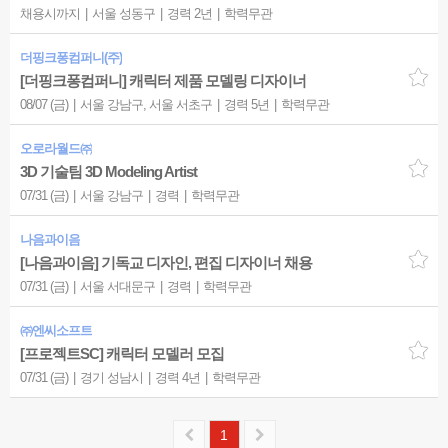
채용시까지
서울 성동구
경력 2년
학력무관
더핑크퐁컴퍼니(주)
[더핑크퐁컴퍼니] 캐릭터 제품 모델링 디자이너
08/07 (금)
서울 강남구, 서울 서초구
경력 5년
학력무관
오로라월드㈜
3D 기술팀 3D Modeling Artist
07/31 (금)
서울 강남구
경력
학력무관
나음과이음
[나음과이음] 기독교 디자인, 편집 디자이너 채용
07/31 (금)
서울 서대문구
경력
학력무관
㈜엔씨소프트
[프로젝트SC] 캐릭터 모델러 모집
07/31 (금)
경기 성남시
경력 4년
학력무관
1