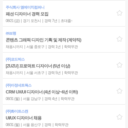
주식회사 엠에이치컴퍼니
패션 디자이너 경력 모집
08/21 (금)
경기 포천시
경력 7년
초대졸↑
㈜보령
콘텐츠 그래픽 디자인 기획 및 제작 (계약직)
채용시까지
서울 종로구
경력 1년
학력무관
(주)코드박스
[ZUZU] 프로덕트 디자이너 (5년 이상)
채용시까지
서울 서초구
경력 5년
학력무관
(주)아정네트웍스
CRM UX/UI 디자이너 (4년 이상~6년 이하)
08/31 (월)
서울 강남구
경력 4년
학력무관
(주)화이트스캔
UI/UX 디자이너 채용
08/31 (월)
서울 용산구
경력
학력무관