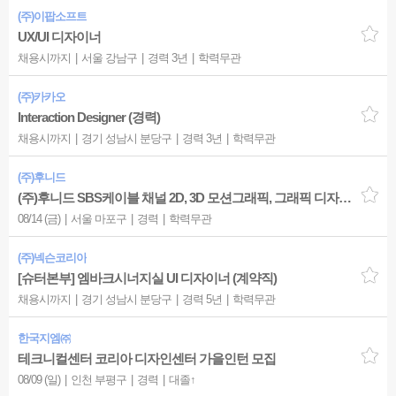
(주)이팝소프트
UX/UI 디자이너
채용시까지
서울 강남구
경력 3년
학력무관
(주)카카오
Interaction Designer (경력)
채용시까지
경기 성남시 분당구
경력 3년
학력무관
(주)후니드
(주)후니드 SBS케이블 채널 2D, 3D 모션그래픽, 그래픽 디자이너 모집
08/14 (금)
서울 마포구
경력
학력무관
(주)넥슨코리아
[슈터본부] 엠바크시너지실 UI 디자이너 (계약직)
채용시까지
경기 성남시 분당구
경력 5년
학력무관
한국지엠㈜
테크니컬센터 코리아 디자인센터 가을인턴 모집
08/09 (일)
인천 부평구
경력
대졸↑