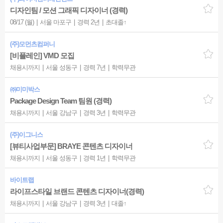
디자인팀 / 모션 그래픽 디자이너 (경력)
08/17 (월)
서울 마포구
경력 2년
초대졸↑
(주)모먼츠컴퍼니
[비플레인] VMD 모집
채용시까지
서울 성동구
경력 7년
학력무관
㈜미미박스
Package Design Team 팀원 (경력)
채용시까지
서울 강남구
경력 3년
학력무관
(주)이그니스
[뷰티사업부문] BRAYE 콘텐츠 디자이너
채용시까지
서울 성동구
경력 1년
학력무관
바이트랩
라이프스타일 브랜드 콘텐츠 디자이너(경력)
채용시까지
서울 강남구
경력 3년
대졸↑