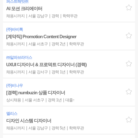
퍼스트해빗㈜
AI 모션 크리에이터
채용시까지
서울 강남구
경력
학력무관
(주)바비톡
[계약직] Promotion Content Designer
채용시까지
서울 서초구
경력 2년
학력무관
㈜알파브라더스
UXUI 디자이너 & 프로덕트 디자이너 (경력)
채용시까지
서울 강서구
경력 1년
학력무관
(주)비나우
[경력] numbuzin 상품 디자이너
상시채용
서울 서초구
경력 1년
대졸↑
엘리스
디자인 시스템 디자이너
채용시까지
서울 강남구
경력 5년
학력무관