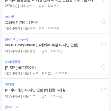
08/09 (일)
서울 강서구
경력
학력무관
코드잇
그래픽 디자이너 인턴
채용시까지
서울 중구
경력
학력무관
(주)피엑스디(pxd)
Visual Design Intern (그래픽/비주얼 디자인 인턴)
채용시까지
서울 성동구
경력
학력무관
㈜마녀공장
[디자인] 웹 디자이너
채용시까지
서울 강남구
경력 2년
학력무관
백패커
[아이디어스] 디자인 인턴 (체험형, 6개월)
채용시까지
서울 서초구
경력
학력무관
(주)티오더