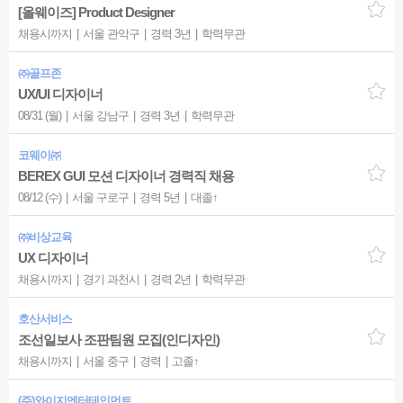
[올웨이즈] Product Designer
채용시까지
서울 관악구
경력 3년
학력무관
㈜골프존
UX/UI 디자이너
08/31 (월)
서울 강남구
경력 3년
학력무관
코웨이㈜
BEREX GUI 모션 디자이너 경력직 채용
08/12 (수)
서울 구로구
경력 5년
대졸↑
㈜비상교육
UX 디자이너
채용시까지
경기 과천시
경력 2년
학력무관
호산서비스
조선일보사 조판팀원 모집(인디자인)
채용시까지
서울 중구
경력
고졸↑
(주)와이지엔터테인먼트