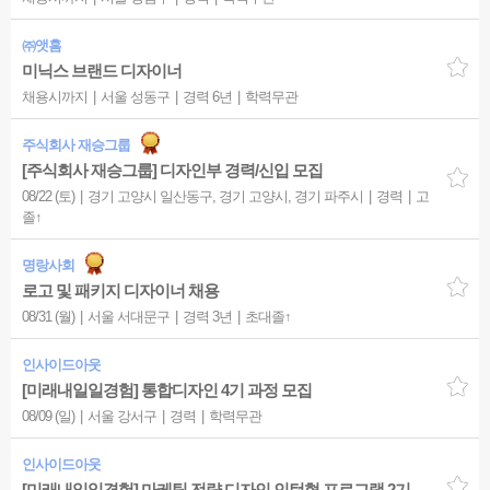
㈜앳홈
미닉스 브랜드 디자이너
채용시까지
서울 성동구
경력 6년
학력무관
주식회사 재승그룹
[주식회사 재승그룹] 디자인부 경력/신입 모집
08/22 (토)
경기 고양시 일산동구, 경기 고양시, 경기 파주시
경력
고
졸↑
명랑사회
로고 및 패키지 디자이너 채용
08/31 (월)
서울 서대문구
경력 3년
초대졸↑
인사이드아웃
[미래내일일경험] 통합디자인 4기 과정 모집
08/09 (일)
서울 강서구
경력
학력무관
인사이드아웃
[미래내일일경험] 마케팅 전략 디자인 인턴형 프로그램 2기 과정 모집