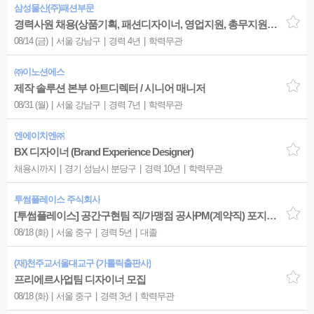
삼성물산(주)패션부문
경력사원 채용(상품기획, 패션디자이너, 영업지원, 총무지원) - 패션디자이너(남성복)
08/14 (금)
서울 강남구
경력 4년
학력무관
㈜이노션에스
제작 솔루션 본부 아트디렉터 / 시니어 매니저
08/31 (월)
서울 강남구
경력 7년
학력무관
엔에이치엔㈜
BX 디자이너 (Brand Experience Designer)
채용시까지
경기 성남시 분당구
경력 10년
학력무관
투썸플레이스 주식회사
[투썸플레이스] 공간구현팀 직/가맹점 공사PM(계약직) 포지션 경력채용
08/18 (화)
서울 중구
경력 5년
대졸
(재)천주교서울대교구 (가톨릭출판사)
프리에르사업팀 디자이너 모집
08/18 (화)
서울 중구
경력 3년
학력무관