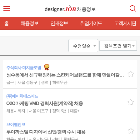
채용정보
홈
채용정보
인재정보
취업가이드
고객게시판
검색조건
열기
주식회사 마치글로벌
성수동에서 신규런칭하는 스킨케어브랜드를 함께 만들어갈 디자이너를 찾고 있습니다.0-4년
급구
서울 성동구
경력
학력무관
(주)에이치에스애드
O2O마케팅 VMD 경력사원(계약직) 채용
채용시까지
서울 마포구
경력 3년
대졸↑
브이엘엔코
루이까스텔 디자이너 신입/경력 수시 채용
채용시까지
서울 강남구
경력
학력무관