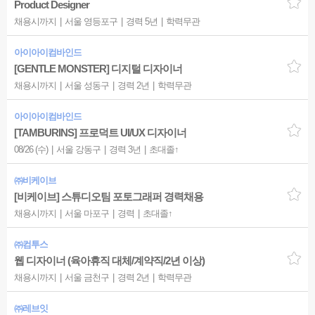
Product Designer
채용시까지
서울 영등포구
경력 5년
학력무관
아이아이컴바인드
[GENTLE MONSTER] 디지털 디자이너
채용시까지
서울 성동구
경력 2년
학력무관
아이아이컴바인드
[TAMBURINS] 프로덕트 UI/UX 디자이너
08/26 (수)
서울 강동구
경력 3년
초대졸↑
㈜비케이브
[비케이브] 스튜디오팀 포토그래퍼 경력채용
채용시까지
서울 마포구
경력
초대졸↑
㈜컴투스
웹 디자이너 (육아휴직 대체/계약직/2년 이상)
채용시까지
서울 금천구
경력 2년
학력무관
㈜레브잇