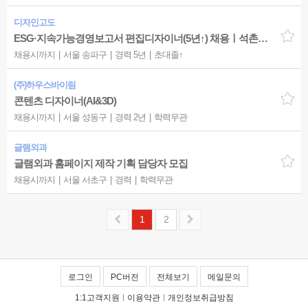
디자인고도
ESG·지속가능경영보고서 편집디자이너(5년↑) 채용ㅣ석촌고분역 3분ㅣ업계 최고대우
채용시까지
서울 송파구
경력 5년
초대졸↑
(주)하우스바이림
콘텐츠 디자이너(AI&3D)
채용시까지
서울 성동구
경력 2년
학력무관
글램외과
글램외과 홈페이지 제작 기획 담당자 모집
채용시까지
서울 서초구
경력
학력무관
1
2
로그인
PC버전
전체보기
메일문의
1:1고객지원
|
이용약관
|
개인정보취급방침