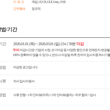
키 워 드
게임, UI, UX, GUI, Unity, 아트
근무형태
정규직
법/기간
기간
2026.01.01 (목) ~ 2026.03.01 (일) 23시 59분
마감
주의!
마감시간은 기업의 사정, 조기마감 등 다양한 원인으로 언제든지 변경될
100% 정확하지 않을 수 있으니, 반드시 마감일 하루 전까지 입사지원 하시기
방법
마감된 공고입니다.
서류
자사 입사지원서
방법
서류 전형 > 1차 인터뷰(직무) > 2차 인터뷰(컬처) > 처우 협의 > 입사