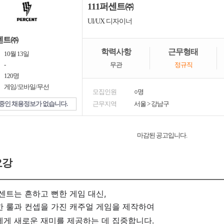
111퍼센트㈜
UI/UX 디자이너
퍼센트㈜
학력사항
근무형태
10월 13일
-
무관
정규직
120명
게임/모바일/무선
모집인원
○명
중인 채용정보가 없습니다.
근무지역
서울
>
강남구
마감된 공고입니다.
요강