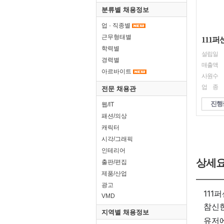
분류별 채용정보
업 · 직종별
근무형태별
111
학력별
설립일
경력별
매출액
아르바이트
사원수
업 종
전문 채용관
진행
웹/IT
패션/의상
캐릭터
시각/그래픽
인테리어
상세
출판/편집
제품/산업
광고
VMD
지역별 채용정보