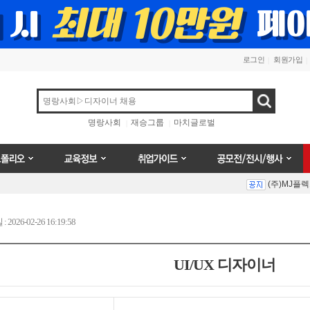
로그인
회원가입
검색
명랑사회
재승그룹
마치글로벌
오
교육정보
취업가이드
공모전/전시/행사
(주)MJ플
Prev
Next
026-02-26 16:19:58
UI/UX 디자이너
(주)MJ플