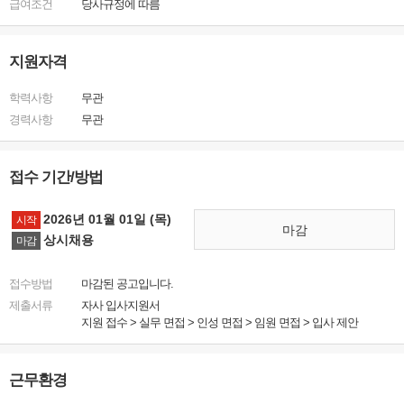
급여조건
당사규정에 따름
지원자격
학력사항
무관
경력사항
무관
접수 기간/방법
2026년 01월 01일 (목)
시작
마감
상시채용
마감
접수방법
마감된 공고입니다.
제출서류
자사 입사지원서
지원 접수 ​> ​실무 면접 > ​인성 면접 ​> 임원 면접 > 입사 제안
근무환경