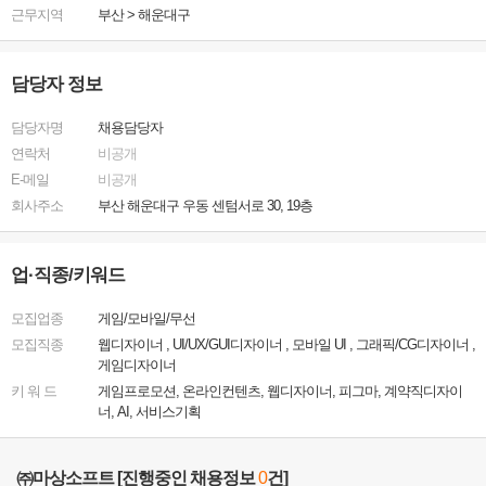
근무지역
부산
>
해운대구
담당자 정보
담당자명
채용담당자
연락처
비공개
E-메일
비공개
회사주소
부산 해운대구 우동 센텀서로 30, 19층
업·직종/키워드
모집업종
게임/모바일/무선
모집직종
웹디자이너 , UI/UX/GUI디자이너 , 모바일 UI , 그래픽/CG디자이너 ,
게임디자이너
키 워 드
게임프로모션, 온라인컨텐츠, 웹디자이너, 피그마, 계약직디자이
너, AI, 서비스기획
㈜마상소프트
[진행중인 채용정보
0
건]