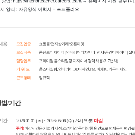
내용
모집업종
쇼핑몰/전자상거래/오픈마켓
모집직종
콘텐츠디자이너 | 인테리어디자이너 | 전시/공간디자이너 | 실
담당업무
프리미엄 홈스타일링 디자이너 경력 채용 (3–7년차)
키 워 드
홈스타일링, 인테리어, 3D디자인, PM, 마케팅, 가구디자인
근무형태
정규직
법/기간
기간
2026.01.01 (목) ~ 2026.05.06 (수) 23시 59분
마감
주의!
마감시간은 기업의 사정, 조기마감 등 다양한 원인으로 언제든지 변경될
100% 정확하지 않을 수 있으니, 반드시 마감일 하루 전까지 입사지원 하시기