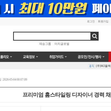
로그인
회원가입
검색
재승그룹
마치글로벌
오
교육정보
취업가이드
공모전/전시/행사
(주)MJ플
Prev
Next
026-05-04 00:07:09
프리미엄 홈스타일링 디자이너 경력 채용 
(주)MJ플