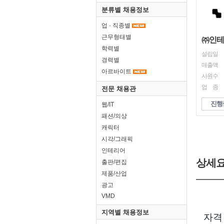
분류별 채용정보
업 · 직종별
근무형태별
㈜인테
학력별
설립일
경력별
매출액
아르바이트
사원수
업 종
전문 채용관
진행
웹/IT
패션/의상
캐릭터
시각/그래픽
인테리어
상세
출판/편집
제품/산업
광고
VMD
지역별 채용정보