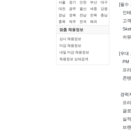
서울
경기
인천
부산
대구
대전
광주
울산
세종
강원
경남
경북
전남
전북
충남
충북
제주
전국
해외
맞춤 채용정보
상시 채용정보
마감 채용정보
내일 마감 채용정보
채용정보 상세검색