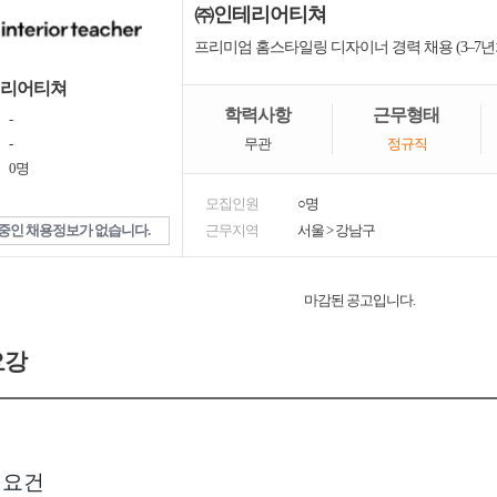
㈜인테리어티쳐
프리미엄 홈스타일링 디자이너 경력 채용 (3–7년
리어티쳐
학력사항
근무형태
-
-
무관
정규직
0명
모집인원
○명
중인 채용정보가 없습니다.
근무지역
서울
>
강남구
마감된 공고입니다.
요강