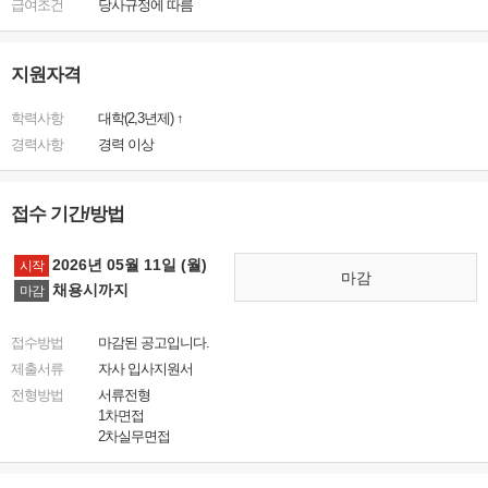
급여조건
당사규정에 따름
지원자격
학력사항
대학(2,3년제) ↑
경력사항
경력 이상
접수 기간/방법
2026년 05월 11일 (월)
시작
마감
채용시까지
마감
접수방법
마감된 공고입니다.
제출서류
자사 입사지원서
전형방법
서류전형
1차면접
2차실무면접