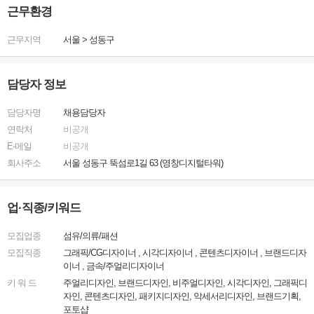
근무환경
근무지역
서울
>
성동구
담당자 정보
담당자명
채용담당자
연락처
비공개
E-메일
비공개
회사주소
서울 성동구 뚝섬로1길 63 (영창디지털타워)
업·직종/키워드
모집업종
섬유/의류/패션
모집직종
그래픽/CG디자이너 , 시각디자이너 , 콘텐츠디자이너 , 브랜드디자
이너 , 금속/주얼리디자이너
키 워 드
주얼리디자인, 브랜드디자인, 비주얼디자인, 시각디자인, 그래픽디
자인, 콘텐츠디자인, 패키지디자인, 악세서리디자인, 브랜드기획,
포토샵