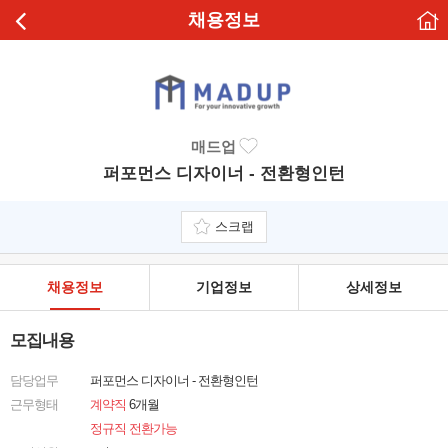
채용정보
매드업
퍼포먼스 디자이너 - 전환형인턴
스크랩
채용정보
기업정보
상세정보
모집내용
담당업무
퍼포먼스 디자이너 - 전환형인턴
근무형태
계약직
6개월
정규직 전환가능