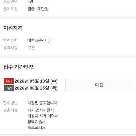
모집인원
○명
급여조건
월급 240만원
지원자격
학력사항
대학교(4년제) ↑
경력사항
무관
접수 기간/방법
2026년 05월 13일 (수)
시작
마감
2026년 06월 25일 (목)
마감
접수방법
마감된 공고입니다.
제출서류
자사 입사지원서
지원자 자유 이력서
경력기술서
포트폴리오