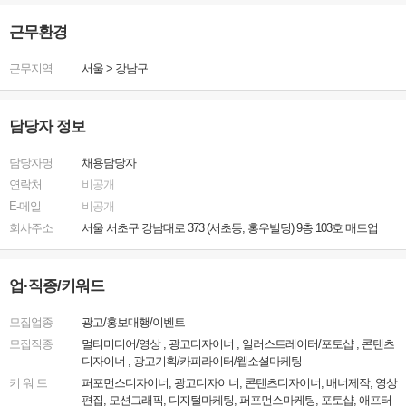
근무환경
근무지역
서울
>
강남구
담당자 정보
담당자명
채용담당자
연락처
비공개
E-메일
비공개
회사주소
서울 서초구 강남대로 373 (서초동, 홍우빌딩) 9층 103호 매드업
업·직종/키워드
모집업종
광고/홍보대행/이벤트
모집직종
멀티미디어/영상 , 광고디자이너 , 일러스트레이터/포토샵 , 콘텐츠
디자이너 , 광고기획/카피라이터/웹소셜마케팅
키 워 드
퍼포먼스디자이너, 광고디자이너, 콘텐츠디자이너, 배너제작, 영상
편집, 모션그래픽, 디지털마케팅, 퍼포먼스마케팅, 포토샵, 애프터