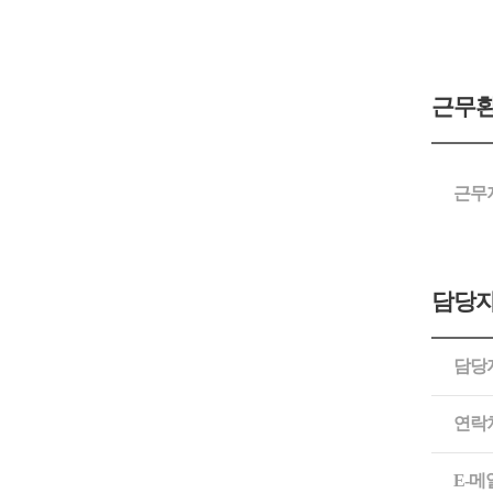
근무
근무
담당자
담당
연락
E-메