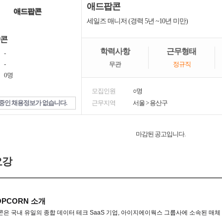
애드팝콘
애드팝콘
세일즈 매니저 (경력 5년 ~10년 미만)
콘
학력사항
근무형태
-
-
무관
정규직
0명
모집인원
○명
중인 채용정보가 없습니다.
근무지역
서울
>
용산구
마감된 공고입니다.
요강