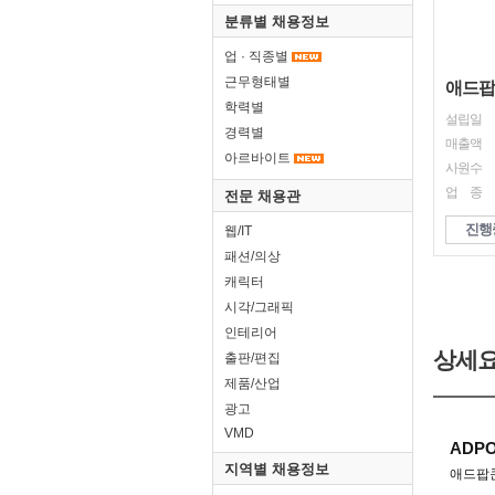
분류별 채용정보
업 · 직종별
근무형태별
애드팝
학력별
설립일
경력별
매출액
아르바이트
사원수
업 종
전문 채용관
진행
웹/IT
패션/의상
캐릭터
시각/그래픽
인테리어
상세
출판/편집
제품/산업
광고
VMD
지역별 채용정보