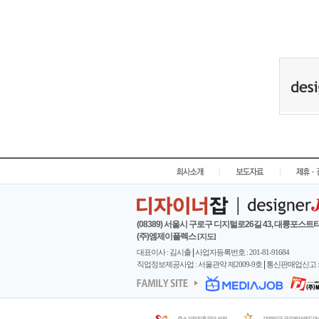
|
|
(08389) 서울시 구로구 디지털로26길 43, 대륭포스트타
(주)엠제이플렉스
[지도]
|
대표이사 : 김시출
사업자등록번호 : 201-81-91684
|
직업정보제공사업 : 서울관악 제2009-9호
통신판매업신고 : 