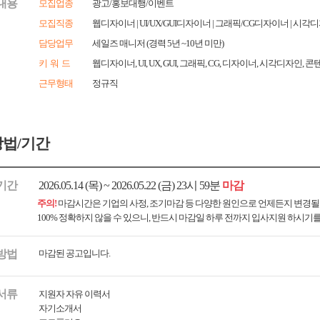
내용
모집업종
광고/홍보대행/이벤트
모집직종
웹디자이너 | UI/UX/GUI디자이너 | 그래픽/CG디자이너 | 
담당업무
세일즈 매니저 (경력 5년 ~10년 미만)
키 워 드
웹디자이너, UI, UX, GUI, 그래픽, CG, 디자이너, 시각디자
근무형태
정규직
법/기간
기간
2026.05.14 (목) ~ 2026.05.22 (금) 23시 59분
마감
주의!
마감시간은 기업의 사정, 조기마감 등 다양한 원인으로 언제든지 변경될
100% 정확하지 않을 수 있으니, 반드시 마감일 하루 전까지 입사지원 하시기
방법
마감된 공고입니다.
서류
지원자 자유 이력서
자기소개서