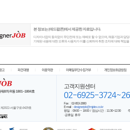
본 정보는 [애드팝콘]에서 제공한 자료입니다.
디자이너잡의 동의없이 무단전재 또는 재배포 할 수 없으며, 채용기업과 담당자
기재된 내용에 대한 오류와 사용자가 이를 신뢰하여 취한 조치에 대해 책임을 
|
|
|
|
고객지원센터
워8차 R동 1801~1804호
02-6925-3724~26
Fax : 02-853-2880
E-mail :
designerjob@mjplex.co.kr
제2022-서울구로-0429호
평일 : 09:00 ~ 18:00 / 점심시간 : 11:30~12:30
·공휴일 휴무