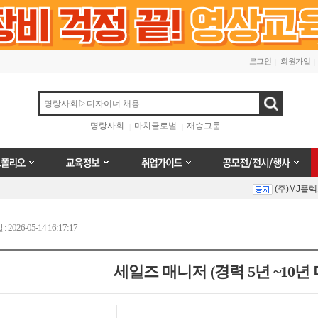
로그인
회원가입
검색
명랑사회
마치글로벌
재승그룹
오
교육정보
취업가이드
공모전/전시/행사
(주)MJ플
Prev
Next
026-05-14 16:17:17
세일즈 매니저 (경력 5년 ~10년 
(주)MJ플