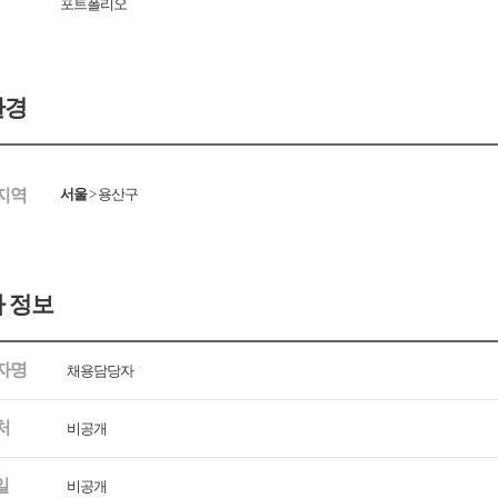
포트폴리오
환경
지역
서울
>
용산구
 정보
자명
채용담당자
처
비공개
일
비공개