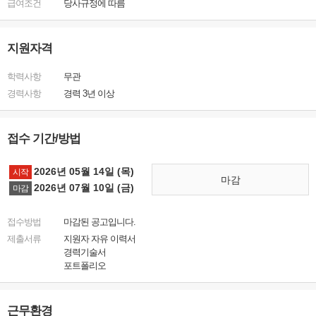
급여조건
당사규정에 따름
지원자격
학력사항
무관
경력사항
경력 3년 이상
접수 기간/방법
2026년 05월 14일 (목)
시작
마감
2026년 07월 10일 (금)
마감
접수방법
마감된 공고입니다.
제출서류
지원자 자유 이력서
경력기술서
포트폴리오
근무환경