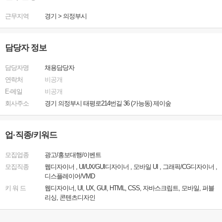
근무지역
경기
>
의정부시
담당자 정보
담당자명
채용담당자
연락처
비공개
E-메일
비공개
회사주소
경기 의정부시 태평로214번길 36 (가능동) 제이숲
업·직종/키워드
모집업종
광고/홍보대행/이벤트
모집직종
웹디자이너 , UI/UX/GUI디자이너 , 모바일 UI , 그래픽/CG디자이너 ,
디스플레이어/VMD
키 워 드
웹디자이너, UI, UX, GUI, HTML, CSS, 자바스크립트, 모바일, 퍼블
리싱, 콘텐츠디자인