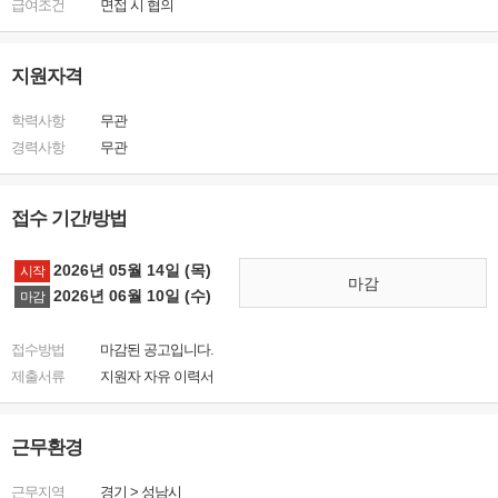
급여조건
면접 시 협의
지원자격
학력사항
무관
경력사항
무관
접수 기간/방법
2026년 05월 14일 (목)
시작
마감
2026년 06월 10일 (수)
마감
접수방법
마감된 공고입니다.
제출서류
지원자 자유 이력서
근무환경
근무지역
경기
>
성남시