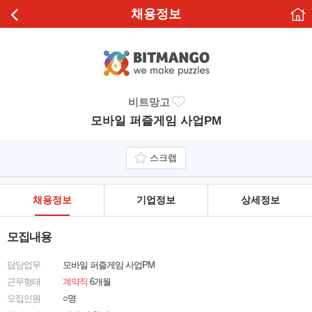
채용정보
비트망고
모바일 퍼즐게임 사업PM
스크랩
채용정보
기업정보
상세정보
모집내용
담당업무
모바일 퍼즐게임 사업PM
근무형태
계약직
6개월
모집인원
○명