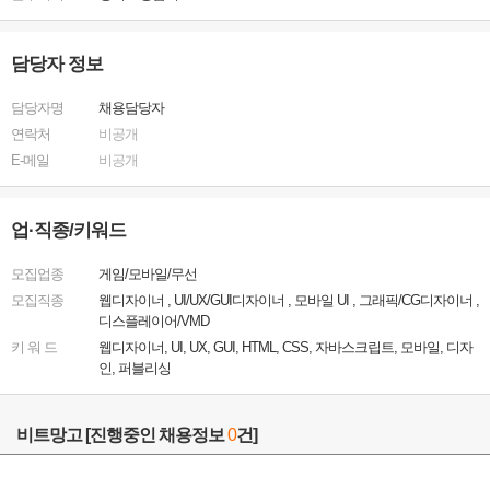
담당자 정보
담당자명
채용담당자
연락처
비공개
E-메일
비공개
업·직종/키워드
모집업종
게임/모바일/무선
모집직종
웹디자이너 , UI/UX/GUI디자이너 , 모바일 UI , 그래픽/CG디자이너 ,
디스플레이어/VMD
키 워 드
웹디자이너, UI, UX, GUI, HTML, CSS, 자바스크립트, 모바일, 디자
인, 퍼블리싱
비트망고
[진행중인 채용정보
0
건]