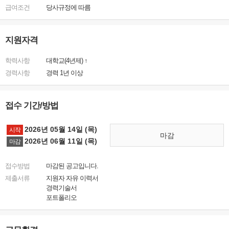
급여조건
당사규정에 따름
지원자격
학력사항
대학교(4년제) ↑
경력사항
경력 1년 이상
접수 기간/방법
2026년 05월 14일 (목)
시작
마감
2026년 06월 11일 (목)
마감
접수방법
마감된 공고입니다.
제출서류
지원자 자유 이력서
경력기술서
포트폴리오