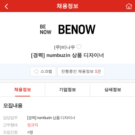
채용정보
(주)비나우
[경력] numbuzin 상품 디자이너
스크랩
진행중인 채용정보
1
건
채용정보
기업정보
상세정보
모집내용
담당업무
[경력] numbuzin 상품 디자이너
근무형태
정규직
모집인원
○명