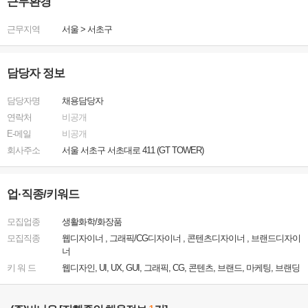
근무환경
근무지역
서울
>
서초구
담당자 정보
담당자명
채용담당자
연락처
비공개
E-메일
비공개
회사주소
서울 서초구 서초대로 411 (GT TOWER)
업·직종/키워드
모집업종
생활화학/화장품
모집직종
웹디자이너 , 그래픽/CG디자이너 , 콘텐츠디자이너 , 브랜드디자이
너
키 워 드
웹디자인, UI, UX, GUI, 그래픽, CG, 콘텐츠, 브랜드, 마케팅, 브랜딩