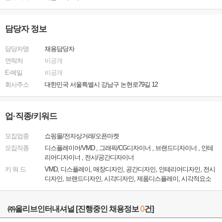
담당자 정보
담당자명
채용담당자
연락처
비공개
E-메일
비공개
회사주소
대한민국 서울특별시 강남구 논현로79길 12
업·직종/키워드
모집업종
쇼핑몰/전자상거래/오픈마켓
모집직종
디스플레이어/VMD , 그래픽/CG디자이너 , 브랜드디자이너 , 인테
리어디자이너 , 전시/공간디자이너
키 워 드
VMD, 디스플레이, 매장디자인, 공간디자인, 인테리어디자인, 전시
디자인, 브랜드디자인, 시각디자인, 제품디스플레이, 시각적요소
㈜올리브인터내셔널
[진행중인 채용정보
0
건]