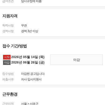
급여조건
당사규정에 따름
지원자격
학력사항
무관
경력사항
경력 3년 이상
접수 기간/방법
2026년 05월 14일 (목)
시작
마감
2026년 06월 26일 (금)
마감
접수방법
마감된 공고입니다.
제출서류
자사 입사지원서
근무환경
근무지역
서울
>
서초구