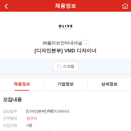
채용정보
㈜올리브인터내셔널
[디자인본부] VMD 디자이너
스크랩
채용정보
기업정보
상세정보
모집내용
담당업무
[디자인본부] VMD 디자이너
근무형태
정규직
모집인원
○명