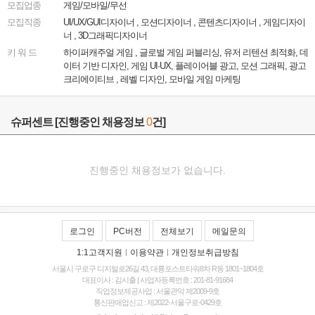
모집업종
게임/모바일/무선
모집직종
UI/UX/GUI디자이너 , 모션디자이너 , 콘텐츠디자이너 , 게임디자이
너 , 3D그래픽디자이너
키 워 드
하이퍼캐주얼 게임 , 글로벌 게임 퍼블리싱, 유저 리텐션 최적화, 데
이터 기반 디자인, 게임 UI·UX, 플레이어블 광고, 모션 그래픽, 광고
크리에이티브 , 레벨 디자인, 모바일 게임 마케팅
슈퍼센트
[진행중인 채용정보
0
건]
진행중인 채용정보가 없습니다.
로그인
PC버전
전체보기
메일문의
1:1고객지원
|
이용약관
|
개인정보취급방침
서울시 구로구 디지털로26길 43, 대륭포스트타워8차 R동 1801~1804호
대표이사 : 김시출 | 사업자등록번호 : 201-81-91684
직업정보제공사업 : 서울관악 제2009-9호
통신판매업신고 : 제2022-서울구로-0429호