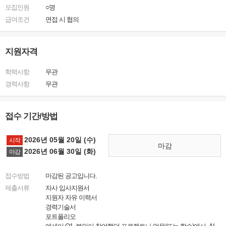
모집인원
○명
급여조건
면접 시 협의
지원자격
학력사항
무관
경력사항
무관
접수 기간/방법
2026년 05월 20일 (수)
시작
마감
2026년 06월 30일 (화)
마감
접수방법
마감된 공고입니다.
제출서류
자사 입사지원서
지원자 자유 이력서
경력기술서
포트폴리오