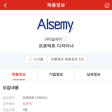
채용정보
(주)알세미
프로덕트 디자이너
스크랩
진행중인 채용정보
1
건
채용정보
기업정보
상세정보
모집내용
담당업무
프로덕트 디자이너
근무형태
정규직
모집인원
○명