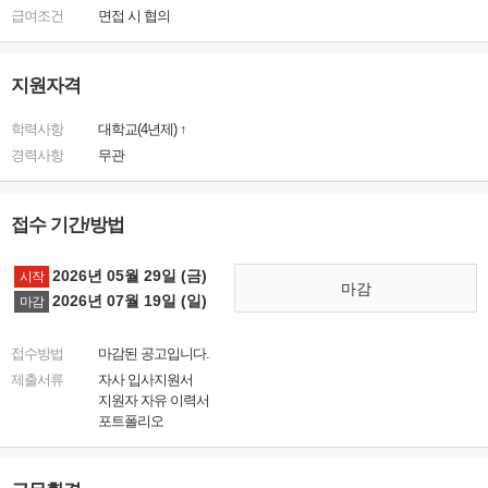
급여조건
면접 시 협의
지원자격
학력사항
대학교(4년제) ↑
경력사항
무관
접수 기간/방법
2026년 05월 29일 (금)
시작
마감
2026년 07월 19일 (일)
마감
접수방법
마감된 공고입니다.
제출서류
자사 입사지원서
지원자 자유 이력서
포트폴리오