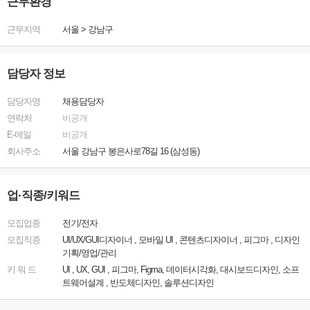
근무환경
근무지역
서울
>
강남구
담당자 정보
담당자명
채용담당자
연락처
비공개
E-메일
비공개
회사주소
서울 강남구 봉은사로78길 16 (삼성동)
업·직종/키워드
모집업종
전기/전자
모집직종
UI/UX/GUI디자이너 , 모바일 UI , 콘텐츠디자이너 , 피그마 , 디자인
기획/영업/관리
키 워 드
UI , UX, GUI , 피그마, Figma, 데이터시각화, 대시보드디자인, 소프
트웨어설계 , 반도체디자인, 솔루션디자인