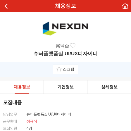
채용정보
㈜넥슨
슈터플랫폼실 UI/UX디자이너
스크랩
채용정보
기업정보
상세정보
모집내용
담당업무
슈터플랫폼실 UI/UX디자이너
근무형태
정규직
모집인원
○명