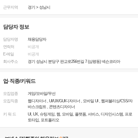
근무지역
경기
>
성남시
담당자 정보
담당자명
채용담당자
연락처
비공개
E-메일
비공개
회사주소
경기 성남시 분당구 판교로256번길 7 (삼평동) 넥슨코리아
업·직종/키워드
모집업종
게임/모바일/무선
모집직종
웹디자이너 , UI/UX/GUI디자이너 , 모바일 UI , 웹퍼블리싱/CSS/자
바스크립트 , 콘텐츠디자이너
키 워 드
UI, UX, 슈팅게임, 웹, 모바일, 플랫폼, 서비스, 디자인시스템, 프로
토타입, 포트폴리오