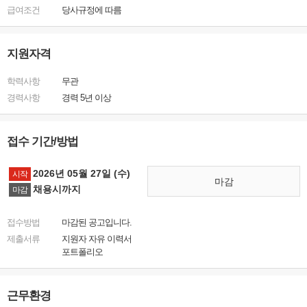
급여조건
당사규정에 따름
지원자격
학력사항
무관
경력사항
경력 5년 이상
접수 기간/방법
2026년 05월 27일 (수)
시작
마감
채용시까지
마감
접수방법
마감된 공고입니다.
제출서류
지원자 자유 이력서
포트폴리오
근무환경