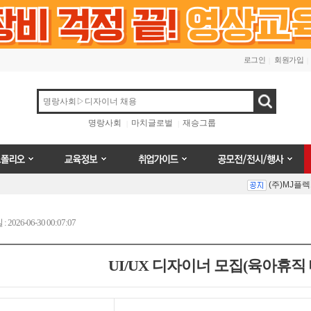
로그인
회원가입
검색
명랑사회
마치글로벌
재승그룹
오
교육정보
취업가이드
공모전/전시/행사
(주)MJ플
Prev
Next
026-06-30 00:07:07
UI/UX 디자이너 모집(육아휴직 
(주)MJ플