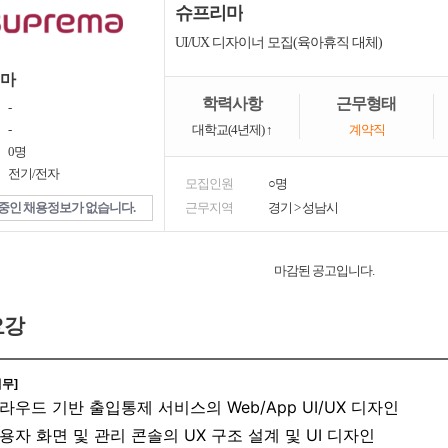
슈프리마
UI/UX 디자이너 모집(육아휴직 대체)
마
학력사항
근무형태
-
-
대학교(4년제) ↑
계약직
0명
전기/전자
모집인원
○명
중인 채용정보가 없습니다.
근무지역
경기
>
성남시
마감된 공고입니다.
요강