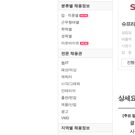
분류별 채용정보
업 · 직종별
근무형태별
슈프리
학력별
설립일
경력별
매출액
아르바이트
사원수
업 종
전문 채용관
진행
웹/IT
패션/의상
캐릭터
시각/그래픽
인테리어
상세
출판/편집
제품/산업
광고
VMD
지역별 채용정보