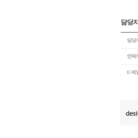
담당자
담당
연락
E-메