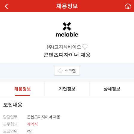
채용정보
(주)고지식바이오
콘텐츠디자이너 채용
스크랩
채용정보
기업정보
상세정보
모집내용
담당업무
콘텐츠디자이너 채용
근무형태
계약직
모집인원
○명