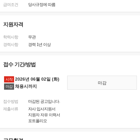
급여조건
당사규정에 따름
지원자격
학력사항
무관
경력사항
경력 1년 이상
접수 기간/방법
2026년 06월 02일 (화)
시작
마감
채용시까지
마감
접수방법
마감된 공고입니다.
제출서류
자사 입사지원서
지원자 자유 이력서
포트폴리오