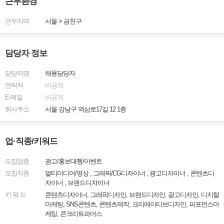
근무환경
근무지역
서울
>
금천구
담당자 정보
담당자명
채용담당자
연락처
비공개
E-메일
비공개
회사주소
서울 강남구 역삼로17길 12 1층
업·직종/키워드
모집업종
광고/홍보대행/이벤트
모집직종
멀티미디어/영상 , 그래픽/CG디자이너 , 광고디자이너 , 콘텐츠디
자이너 , 브랜드디자이너
키 워 드
콘텐츠디자이너, 그래픽디자인, 브랜드디자인, 광고디자인, 디지털
마케팅, SNS콘텐츠, 콘텐츠제작, 크리에이티브디자인, 퍼포먼스마
케팅, 콘크리트파머스