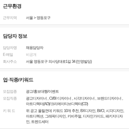
근무환경
근무지역
서울
>
영등포구
담당자 정보
담당자명
채용담당자
E-메일
비공개
회사주소
서울 영등포구 의사당대로1길 34 (인영빌딩)
업·직종/키워드
모집업종
광고/홍보대행/이벤트
모집직종
광고디자이너 , CI/BI 디자이너 , 시각디자이너 , 브랜드디자이너 ,
아트디렉터(AD)/크리에이티브디렉터(CD)
키 워 드
위 공고 올릴껀데 키워드 10개 추천, BX디자인, BI/CI, 시각디자인,
아트디렉션, 그래픽디자인, 키비주얼, 디자인가이드, 패키지디자
인, 트렌드세터