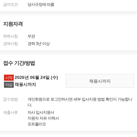
급여조건
당사규정에 따름
지원자격
학력사항
무관
경력사항
경력 3년 이상
접수 기간/방법
2026년 06월 24일 (수)
시작
채용시까지
채용시까지
마감
접수방법
개인회원으로 로그인하시면 세부 입사지원 방법 확인이 가능합니
다.
제출서류
자사 입사지원서
지원자 자유 이력서
포트폴리오