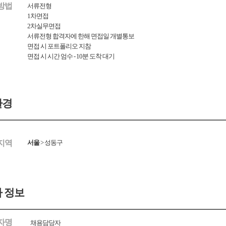
방법
서류전형
1차면접
2차실무면접
서류전형 합격자에 한해 면접일 개별통보
면접 시 포트폴리오 지참
면접 시 시간 엄수 - 10분 도착 대기
환경
지역
서울
>
성동구
 정보
자명
채용담당자