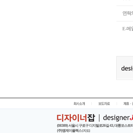
연락
E-메
|
|
(08389) 서울시 구로구 디지털로26길 43, 대륭포스트타
(주)엠제이플렉스
[지도]