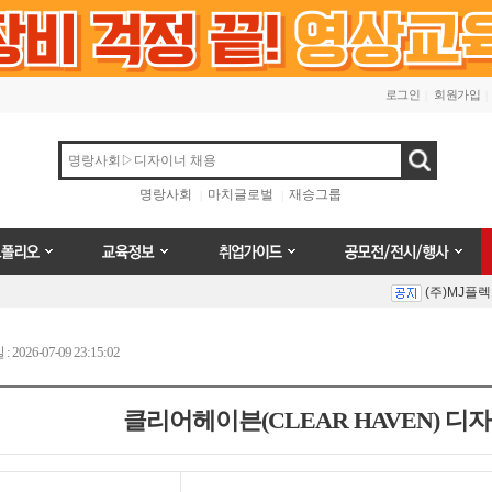
로그인
회원가입
검색
명랑사회
마치글로벌
재승그룹
오
교육정보
취업가이드
공모전/전시/행사
(주)MJ플
Prev
Next
026-07-09 23:15:02
클리어헤이븐(CLEAR HAVEN) 디
(주)MJ플