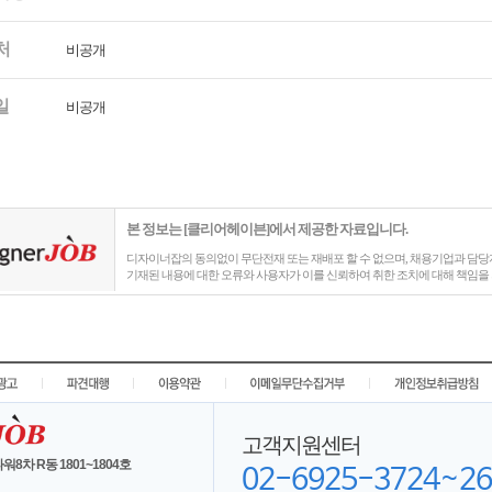
처
비공개
일
비공개
본 정보는 [클리어헤이븐]에서 제공한 자료입니다.
디자이너잡의 동의없이 무단전재 또는 재배포 할 수 없으며, 채용기업과 담당자
기재된 내용에 대한 오류와 사용자가 이를 신뢰하여 취한 조치에 대해 책임을 
|
|
|
|
고객지원센터
워8차 R동 1801~1804호
02-6925-3724~26