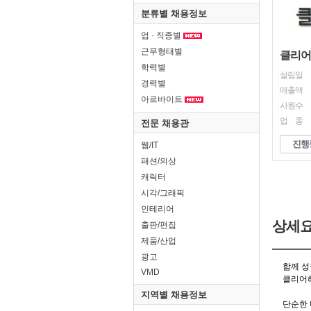
분류별 채용정보
업 · 직종별
근무형태별
클리어
학력별
설립일
경력별
매출액
아르바이트
사원수
업 종
전문 채용관
진행
웹/IT
패션/의상
캐릭터
시각/그래픽
인테리어
상세
출판/편집
제품/산업
광고
VMD
지역별 채용정보