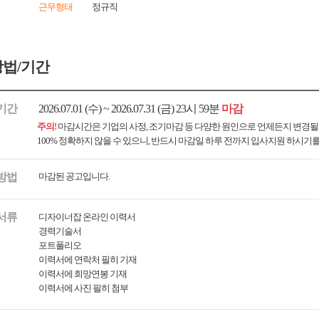
근무형태
정규직
법/기간
기간
2026.07.01 (수) ~ 2026.07.31 (금) 23시 59분
마감
주의!
마감시간은 기업의 사정, 조기마감 등 다양한 원인으로 언제든지 변경될
100% 정확하지 않을 수 있으니, 반드시 마감일 하루 전까지 입사지원 하시기
방법
마감된 공고입니다.
서류
디자이너잡 온라인 이력서
경력기술서
포트폴리오
이력서에 연락처 필히 기재
이력서에 희망연봉 기재
이력서에 사진 필히 첨부