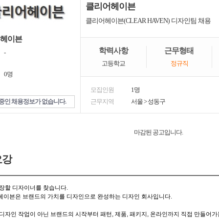
클리어헤이븐
클리어헤이븐(CLEAR HAVEN) 디자인팀 채용
헤이븐
학력사항
근무형태
-
고등학교
정규직
0명
모집인원
1명
중인 채용정보가 없습니다.
근무지역
서울
>
성동구
마감된 공고입니다.
요강