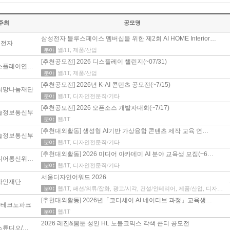
주최
공모명
삼성전자 블루스페이스 멤버십을 위한 제2회 AI HOME Interior…
성전자
분야
웹/IT, 제품/산업
[추천공모전] 2026 디스플레이 챌린지(~07/31)
한국디스플레이연구조합
분야
웹/IT, 제품/산업
[추천공모전] 2026년 K-AI 콘텐츠 공모전(~7/15)
 희망나눔재단
분야
웹/IT, 디자인전문직/기타
[추천공모전] 2026 오픈소스 개발자대회(~7/17)
술정보통신부
분야
웹/IT
[추천대외활동] 생성형 AI기반 가상융합 콘텐츠 제작 교육 연…
술정보통신부
분야
웹/IT, 디자인전문직/기타
[추천대외활동] 2026 미디어 아카데미 AI 분야 교육생 모집(~6…
방송미디어통신위원회, 한국전파진흥협회
분야
웹/IT, 디자인전문직/기타
서울디자인어워드 2026
자인재단
분야
웹/IT, 패션/의류/잡화, 광고/시각, 건설/인테리어, 제품/산업, 디자인전문직/기타
[추천대외활동] 2026년「코디세이 AI 네이티브 과정」교육생…
남테크노파크
분야
웹/IT
2026 레진&봄툰 성인 HL 노블코믹스 각색 콘티 공모전
키다리스튜디오/레진엔터테인먼트