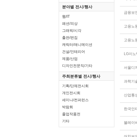
분야별 전시/행사
금융보
웹/IT
패션/의상
고용노
그래픽/시각
출판/편집
고용노
캐릭터/애니메이션
건설/인테리어
LG이노
제품/산업
디자인전문직/기타
서울디
주최분류별 전시/행사
과학기
기획/단체전시회
개인전시회
산업통
세미나/컨퍼런스
박람회
졸업작품전
기타
블레이
어치브