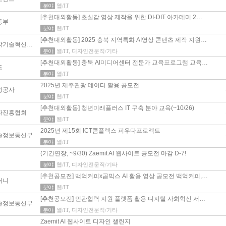
분야
웹/IT
[추천대외활동] 초실감 영상 제작을 위한 DI·DIT 아카데미 2…
동부
분야
웹/IT
[추천대외활동] 2025 충북 지역특화 AI영상 콘텐츠 제작 지원…
충북과학기술혁신원(CBIST)
분야
웹/IT, 디자인전문직/기타
[추천대외활동] 충북 AI미디어센터 전문가 교육프로그램 교육…
도
분야
웹/IT
2025년 제주관광 데이터 활용 공모전
광공사
분야
웹/IT
[추천대외활동] 청년미래플러스 IT 구축 분야 교육(~10/26)
파진흥협회
분야
웹/IT
2025년 제15회 ICT콤플렉스 피우다프로젝트
술정보통신부
분야
웹/IT
(기간연장, ~9/30) Zaemit AI 웹사이트 공모전 마감 D-7!
분야
웹/IT, 디자인전문직/기타
[추천공모전] 백억커피x곰믹스 AI 활용 영상 공모전 백억커피,…
퍼니
분야
웹/IT
[추천공모전] 민관협력 지원 플랫폼 활용 디지털 사회혁신 서…
술정보통신부
분야
웹/IT, 디자인전문직/기타
Zaemit AI 웹사이트 디자인 챌린지