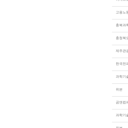
고용노
충청북
제주관
한국전
과학기
위븐
곰앤컴
과학기