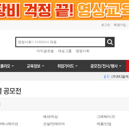
로그인
회원가입
검색
마치글로벌
재승그룹
명랑사회
오
교육정보
취업가이드
공모전/전시/행사
(주)MJ플
Prev
Next
별
(주)MJ플
·패션/의상
·그래픽/시각
터/애니메이션
·건설/인테리어
·제품/산업