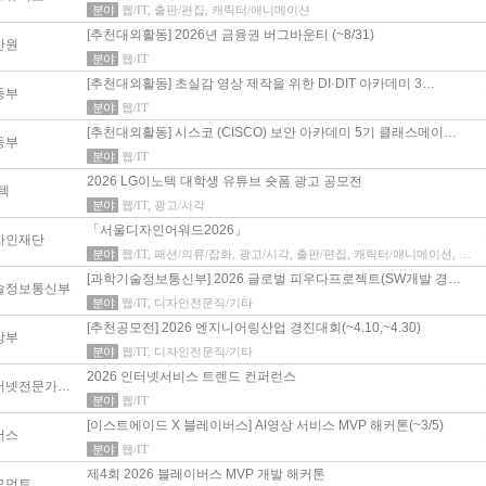
분야
웹/IT, 출판/편집, 캐릭터/애니메이션
[추천대외활동] 2026년 금융권 버그바운티 (~8/31)
안원
분야
웹/IT
[추천대외활동] 초실감 영상 제작을 위한 DI·DIT 아카데미 3…
동부
분야
웹/IT
[추천대외활동] 시스코 (CISCO) 보안 아카데미 5기 클래스메이…
동부
분야
웹/IT
2026 LG이노텍 대학생 유튜브 숏폼 광고 공모전
텍
분야
웹/IT, 광고/시각
「서울디자인어워드2026」
자인재단
분야
웹/IT, 패션/의류/잡화, 광고/시각, 출판/편집, 캐릭터/애니메이션, 건설/인테리어, 제품/산업, 디자인전문직/기타
[과학기술정보통신부] 2026 글로벌 피우다프로젝트(SW개발 경…
술정보통신부
분야
웹/IT, 디자인전문직/기타
[추천공모전] 2026 엔지니어링산업 경진대회(~4.10,~4.30)
상부
분야
웹/IT, 디자인전문직/기타
2026 인터넷서비스 트렌드 컨퍼런스
한국인터넷전문가협회
분야
웹/IT
[이스트에이드 X 블레이버스] AI영상 서비스 MVP 해커톤(~3/5)
버스
분야
웹/IT
제4회 2026 블레이버스 MVP 개발 해커톤
모먼트