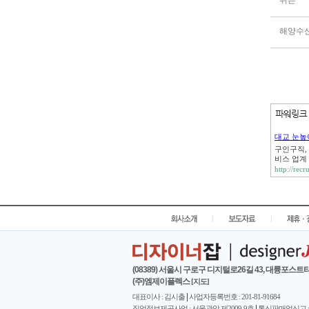
위븐
해양수
대교 눈높
구인구직,
비스 업계 
http://rec
|
|
(08389) 서울시 구로구 디지털로26길 43, 대륭포스트타
(주)엠제이플렉스
[지도]
|
대표이사 : 김시출
사업자등록번호 : 201-81-91684
|
직업정보제공사업 : 서울관악 제2009-9호
통신판매업신고 : 