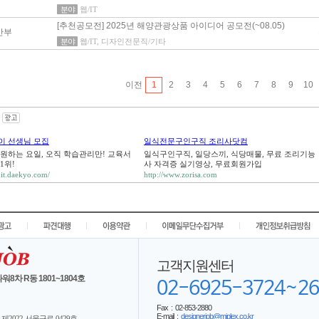
분야
웹/IT
[추천공모전] 2025년 해양관광상품 아이디어 공모전(~08.05)
산부
분야
웹/IT, 디자인전문직/기타
이전
1
2
3
4
5
6
7
8
9
10
이 선생님 모집
일식전문구인구직 조리사닷컴
 원하는 요일, 오직 학습관리만! 교육서
일식구인구직, 일당스끼, 식당매물, 무료 조리기능
1위!
사 자격증 실기영상, 무료회원가입
ruit.daekyo.com/
http://www.zorisa.com
|
|
|
|
고객지원센터
워8차 R동 1801~1804호
02-6925-3724~26
Fax : 02-853-2880
E-mail :
designerjob@mjplex.co.kr
제2022-서울구로-0429호