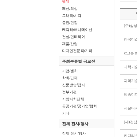
웹/IT
패션/의상
그래픽/시각
출판/편집
(주)삼
캐릭터/애니메이션
건설/인테리어
제품/산업
디자인전문직/기타
kt그룹
주최분류별 공모전
과학기
기업/벤처
학회/단체
과학기
신문방송/잡지
정부기관
지방자치단체
공공기관/공기업/협회
서울디
기타
(재)경
전체 전시/행사
전체 전시/행사