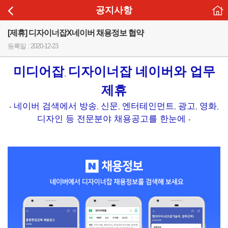
공지사항
[제휴] 디자이너잡X네이버 채용정보 협약
등록일 : 2020-12-23
미디어잡
디자이너잡 네이버와 업무
,
제휴
네이버 검색에서 방송
신문
엔터테인먼트
광고
영화
-
,
,
,
,
,
디자인 등 전문분야 채용공고를 한눈에
-