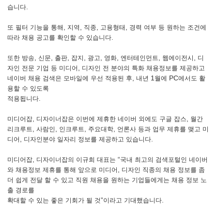
.
습니다
,
,
,
,
또 필터 기능을 통해
지역
직종
고용형태
경력 여부 등 원하는 조건에
.
따라 채용 공고를 확인할 수 있습니다
,
,
,
,
,
,
,
,
또한 방송
신문
출판
잡지
광고
영화
엔터테인먼트
웹에이전시
디
,
자인 전문 기업 등 미디어
디자인 전 분야의 특화 채용정보를 제공하고
,
1
PC
네이버 채용 검색은 모바일에 우선 적용된 후
내년
월에
에서도 활
용할 수 있도록
적용됩니다.
,
,
미디어잡
디자이너잡은 이번에 제휴한 네이버 외에도 구글 잡스
월간
,
,
,
,
리크루트
사람인
인크루트
주요대학
언론사 등과 업무 제휴를 맺고 미
,
.
디어
디자인분야 일자리 정보를 제공하고 있습니다
,
“
미디어잡
디자이너잡의 이규희 대표는
국내 최고의 검색포털인 네이버
,
와 채용정보 제휴를 통해 앞으로 미디어
디자인 직종의 채용 정보를 좀
더 쉽게 전달 할 수 있고 직원 채용을 원하는 기업들에게는 채용 정보 노
출 경로를
”
.
확
대할 수 있는 좋은 기회가
될 것
이라고 기대했습니다