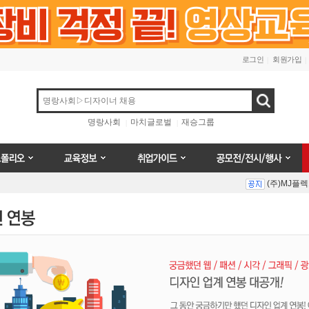
로그인
회원가입
검색
명랑사회
마치글로벌
재승그룹
오
교육정보
취업가이드
공모전/전시/행사
(주)MJ플
Prev
Next
(주)MJ플