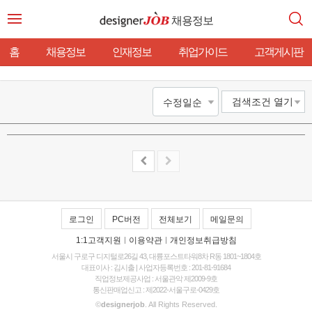
채용정보
홈
채용정보
인재정보
취업가이드
고객게시판
검색조건
열기
로그인
PC버전
전체보기
메일문의
1:1고객지원
|
이용약관
|
개인정보취급방침
서울시 구로구 디지털로26길 43, 대륭포스트타워8차 R동 1801~1804호
대표이사 : 김시출 | 사업자등록번호 : 201-81-91684
직업정보제공사업 : 서울관악 제2009-9호
통신판매업신고 : 제2022-서울구로-0429호
©
designerjob
. All Rights Reserved.