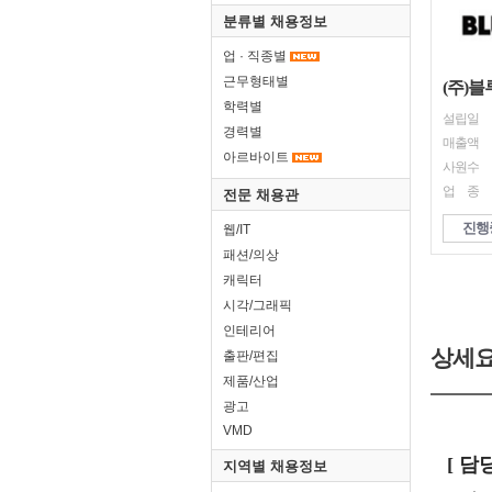
분류별 채용정보
업 · 직종별
근무형태별
(주)
학력별
설립일
경력별
매출액
아르바이트
사원수
업 종
전문 채용관
진행
웹/IT
패션/의상
캐릭터
시각/그래픽
인테리어
상세
출판/편집
제품/산업
광고
VMD
지역별 채용정보