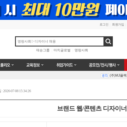
로그인
회원가입
검색
재승그룹
마치글로벌
명랑사회
오
교육정보
취업가이드
공모전/전시/행사
(주)MJ플
Prev
Next
026-07-08 15:34:26
브랜드 웹/콘텐츠 디자이너
(주)MJ플