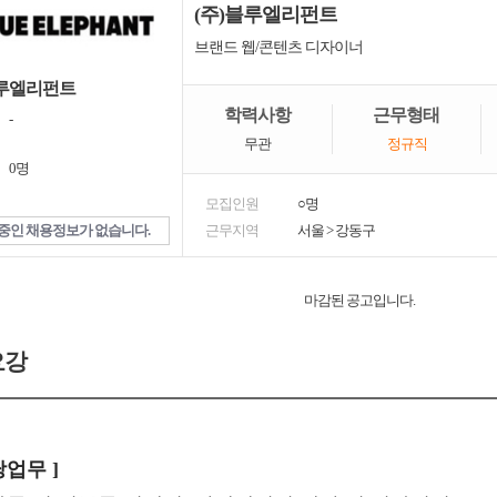
(주)블루엘리펀트
브랜드 웹/콘텐츠 디자이너
블루엘리펀트
학력사항
근무형태
-
무관
정규직
0명
모집인원
○명
중인 채용정보가 없습니다.
근무지역
서울
>
강동구
마감된 공고입니다.
요강