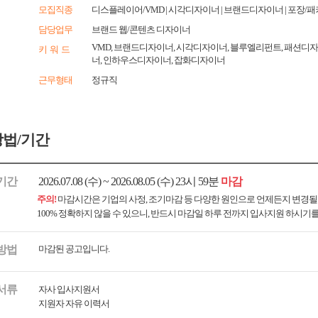
모집직종
디스플레이어/VMD | 시각디자이너 | 브랜드디자이너 | 포장/
담당업무
브랜드 웹/콘텐츠 디자이너
VMD, 브랜드디자이너, 시각디자이너, 블루엘리펀트, 패션디
키 워 드
너, 인하우스디자이너, 잡화디자이너
근무형태
정규직
법/기간
기간
2026.07.08 (수) ~ 2026.08.05 (수) 23시 59분
마감
주의!
마감시간은 기업의 사정, 조기마감 등 다양한 원인으로 언제든지 변경될
100% 정확하지 않을 수 있으니, 반드시 마감일 하루 전까지 입사지원 하시기
방법
마감된 공고입니다.
서류
자사 입사지원서
지원자 자유 이력서