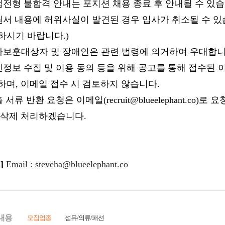
내용
모집업종
섬유/의류/패션