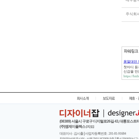
대구광
웅얼대던 
첫마디 듣
신감을 만
https://hid
|
|
(08389) 서울시 구로구 디지털로26길 43, 대륭포스트타
(주)엠제이플렉스
[지도]
|
대표이사 : 김시출
사업자등록번호 : 201-81-91684
|
직업정보제공사업 : 서울관악 제2009-9호
통신판매업신고 : 