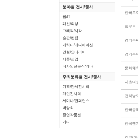
분야별 전시/행사
한국도
웹/IT
패션/의상
법무부
그래픽/시각
출판/편집
경기주
캐릭터/애니메이션
건설/인테리어
경기주
제품/산업
디자인전문직/기타
문화체
주최분류별 전시/행사
기획/단체전시회
개인전시회
전라남도
세미나/컨퍼런스
박람회
졸업작품전
기타
한국엔