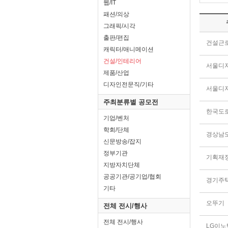
웹/IT
패션/의상
그래픽/시각
출판/편집
건설근
캐릭터/애니메이션
건설/인테리어
서울디
제품/산업
디자인전문직/기타
서울디
주최분류별 공모전
한국도
기업/벤처
학회/단체
경상남
신문방송/잡지
정부기관
기획재
지방자치단체
공공기관/공기업/협회
경기주
기타
오뚜기
전체 전시/행사
전체 전시/행사
LG이노