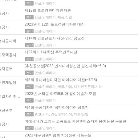
분야
건설/인테리어
제12회 도로경관디자인 대전
로공사
분야
건설/인테리어, 제품/산업
2023년 제12회 도로경관디자인 대전
로공사
분야
건설/인테리어
제14회 건설근로자 사진·영상 공모전
로자공제회
분야
건설/인테리어
제27회 LH 대학생 주택건축대전
한국토지주택공사 주택기술단
분야
건설/인테리어
[추천공모전]2023 엔지니어링산업 경진대회(~6.9)
상자원부
분야
건설/인테리어
제5회 유니버설디자인 아이디어 대전(~7/28)
애인개발원
분야
건설/인테리어, 제품/산업, 디자인전문직/기타
2023년 서리풀 아트테리어 참여예술가 모집
서초여성일자리주식회사
분야
건설/인테리어
제4회 공공디자인 국민아이디어 공모전
육관광부
분야
광고/시각, 건설/인테리어, 제품/산업
미래세대와 그리는 고속도로 비전캔버스 대학원생 논문 공모전
로공사
분야
건설/인테리어
2023 대구정원박람회 학생정원 작품공모