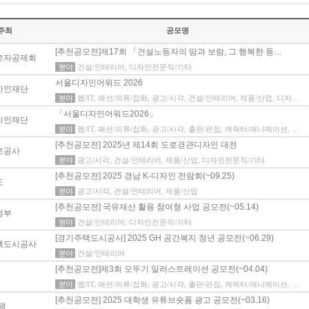
주최
공모명
[추천공모전]제17회 「건설노동자의 땀과 보람, 그 행복한 동…
로자공제회
분야
건설/인테리어, 디자인전문직/기타
서울디자인어워드 2026
자인재단
분야
웹/IT, 패션/의류/잡화, 광고/시각, 건설/인테리어, 제품/산업, 디자인전문직/기타
「서울디자인어워드2026」
자인재단
분야
웹/IT, 패션/의류/잡화, 광고/시각, 출판/편집, 캐릭터/애니메이션, 건설/인테리어, 제품/산업, 디자인전문직/기타
[추천공모전] 2025년 제14회 도로경관디자인 대전
로공사
분야
광고/시각, 건설/인테리어, 제품/산업, 디자인전문직/기타
[추천공모전] 2025 경남 K-디자인 전람회(~09.25)
도
분야
광고/시각, 건설/인테리어, 제품/산업
[추천공모전] 국유재산 활용 참여형 사업 공모전(~05.14)
정부
분야
건설/인테리어, 디자인전문직/기타
[경기주택도시공사] 2025 GH 공간복지 청년 공모전(~06.29)
택도시공사
분야
건설/인테리어
[추천공모전]제3회 오뚜기 일러스트레이션 공모전(~04.04)
분야
웹/IT, 패션/의류/잡화, 광고/시각, 출판/편집, 캐릭터/애니메이션, 건설/인테리어, 제품/산업, 디자인전문직/기타
[추천공모전] 2025 대학생 유튜브숏폼 광고 공모전(~03.16)
텍