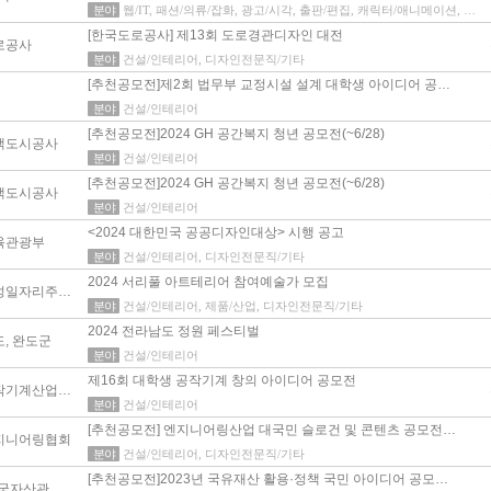
분야
웹/IT, 패션/의류/잡화, 광고/시각, 출판/편집, 캐릭터/애니메이션, 건설/인테리어, 제품/산업, 디자인전문직/기타
[한국도로공사] 제13회 도로경관디자인 대전
로공사
분야
건설/인테리어, 디자인전문직/기타
[추천공모전]제2회 법무부 교정시설 설계 대학생 아이디어 공…
분야
건설/인테리어
[추천공모전]2024 GH 공간복지 청년 공모전(~6/28)
택도시공사
분야
건설/인테리어
[추천공모전]2024 GH 공간복지 청년 공모전(~6/28)
택도시공사
분야
건설/인테리어
<2024 대한민국 공공디자인대상> 시행 공고
육관광부
분야
건설/인테리어, 디자인전문직/기타
2024 서리풀 아트테리어 참여예술가 모집
서초여성일자리주식회사
분야
건설/인테리어, 제품/산업, 디자인전문직/기타
2024 전라남도 정원 페스티벌
, 완도군
분야
건설/인테리어
제16회 대학생 공작기계 창의 아이디어 공모전
한국공작기계산업협회
분야
건설/인테리어
[추천공모전] 엔지니어링산업 대국민 슬로건 및 콘텐츠 공모전…
지니어링협회
분야
건설/인테리어, 디자인전문직/기타
[추천공모전]2023년 국유재산 활용·정책 국민 아이디어 공모…
캠코(한국자산관리공사)