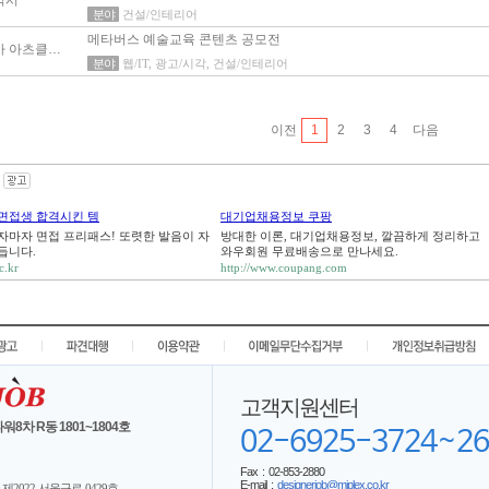
역시
분야
건설/인테리어
메타버스 예술교육 콘텐츠 공모전
주식회사 아츠클라우드
분야
웹/IT, 광고/시각, 건설/인테리어
이전
1
2
3
4
다음
면접생 합격시킨 템
대기업채용정보 쿠팡
자마자 면접 프리패스! 또렷한 발음이 자
방대한 이론, 대기업채용정보, 깔끔하게 정리하고
듭니다.
와우회원 무료배송으로 만나세요.
ic.kr
http://www.coupang.com
|
|
|
|
고객지원센터
워8차 R동 1801~1804호
02-6925-3724~26
Fax : 02-853-2880
E-mail :
designerjob@mjplex.co.kr
제2022-서울구로-0429호