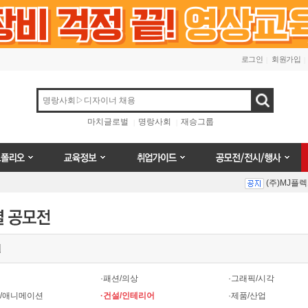
로그인
회원가입
검색
마치글로벌
명랑사회
재승그룹
오
교육정보
취업가이드
공모전/전시/행사
(주)MJ플
Prev
Next
별
(주)MJ플
·패션/의상
·그래픽/시각
터/애니메이션
·건설/인테리어
·제품/산업