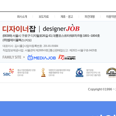
|
|
|
|
(08389) 서울시 구로구 디지털로26길 43, 대륭포스트타워8차 R동 1801~1804호
(주)엠제이플렉스
[지도]
|
대표이사 : 김시출
사업자등록번호 : 201-81-91684
|
직업정보제공사업 : 서울관악 제2009-9호
통신판매업신고 : 제2022-서울구로-0429호
Copyright ©1996 ~