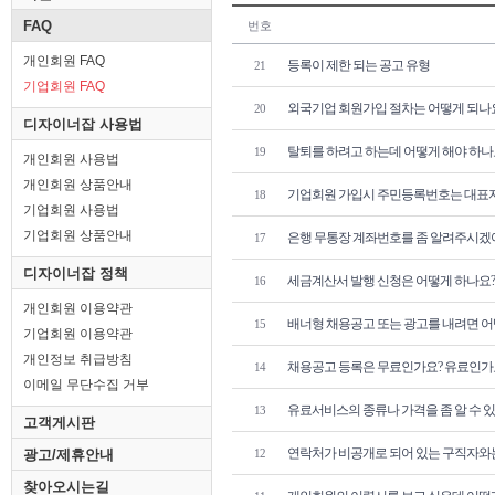
FAQ
번호
개인회원 FAQ
등록이 제한 되는 공고 유형
21
기업회원 FAQ
외국기업 회원가입 절차는 어떻게 되나
20
디자이너잡 사용법
탈퇴를 하려고 하는데 어떻게 해야 하나
19
개인회원 사용법
개인회원 상품안내
기업회원 가입시 주민등록번호는 대표자
18
기업회원 사용법
기업회원 상품안내
은행 무통장 계좌번호를 좀 알려주시겠
17
디자이너잡 정책
세금계산서 발행 신청은 어떻게 하나요?
16
개인회원 이용약관
배너형 채용공고 또는 광고를 내려면 
15
기업회원 이용약관
개인정보 취급방침
채용공고 등록은 무료인가요? 유료인가
14
이메일 무단수집 거부
유료서비스의 종류나 가격을 좀 알 수 
13
고객게시판
연락처가 비공개로 되어 있는 구직자와는
광고/제휴안내
12
찾아오시는길